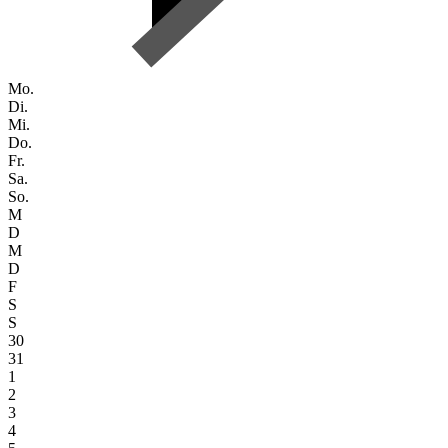
Mo.
Di.
Mi.
Do.
Fr.
Sa.
So.
M
D
M
D
F
S
S
30
31
1
2
3
4