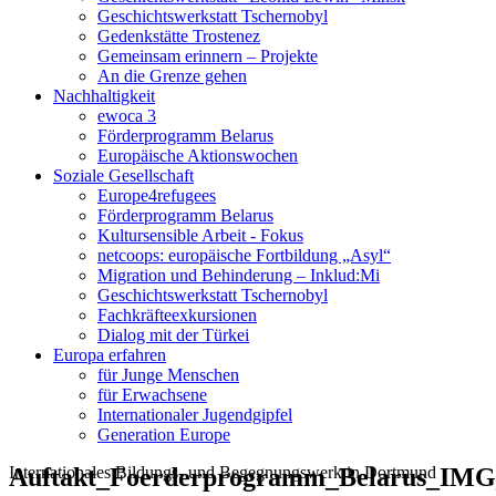
Geschichtswerkstatt Tschernobyl
Gedenkstätte Trostenez
Gemeinsam erinnern – Projekte
An die Grenze gehen
Nachhaltigkeit
ewoca 3
Förderprogramm Belarus
Europäische Aktionswochen
Soziale Gesellschaft
Europe4refugees
Förderprogramm Belarus
Kultursensible Arbeit - Fokus
netcoops: europäische Fortbildung „Asyl“
Migration und Behinderung – Inklud:Mi
Geschichtswerkstatt Tschernobyl
Fachkräfteexkursionen
Dialog mit der Türkei
Europa erfahren
für Junge Menschen
für Erwachsene
Internationaler Jugendgipfel
Generation Europe
Internationales Bildungs- und Begegnungswerk in Dortmund
Auftakt_Foerderprogramm_Belarus_IMG