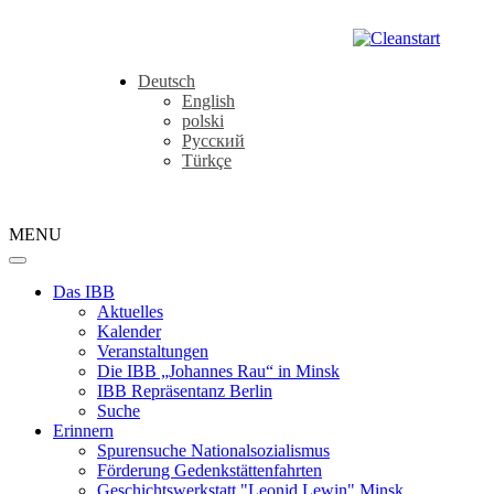
Deutsch
English
polski
Русский
Türkçe
MENU
Das IBB
Aktuelles
Kalender
Veranstaltungen
Die IBB „Johannes Rau“ in Minsk
IBB Repräsentanz Berlin
Suche
Erinnern
Spurensuche Nationalsozialismus
Förderung Gedenkstättenfahrten
Geschichtswerkstatt "Leonid Lewin" Minsk