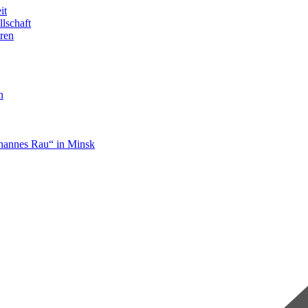
it
llschaft
ren
n
hannes Rau“ in Minsk