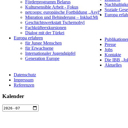
Förderprogramm Belarus
Nachhaltigke
Kultursensible Arbeit - Fokus
Soziale Gese
netcoops: europäische Fortbildung „Asyl“
Europa erfah
Migration und Behinderung – Inklud:Mi
Geschichtswerkstatt Tschernobyl
Fachkräfteexkursionen
Dialog mit der Türkei
Europa erfahren
Publikatione
für Junge Menschen
Presse
für Erwachsene
Jobs
Internationaler Jugendgipfel
Kontakte
Generation Europe
Die IBB „Jo
Aktuelles
Datenschutz
Impressum
Referenzen
Kalender