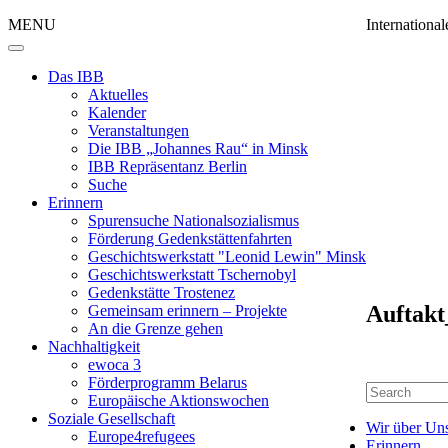
MENU
Internation
Das IBB
Aktuelles
Kalender
Veranstaltungen
Die IBB „Johannes Rau“ in Minsk
IBB Repräsentanz Berlin
Suche
Erinnern
Spurensuche Nationalsozialismus
Förderung Gedenkstättenfahrten
Geschichtswerkstatt "Leonid Lewin" Minsk
Geschichtswerkstatt Tschernobyl
Gedenkstätte Trostenez
Auftak
Gemeinsam erinnern – Projekte
An die Grenze gehen
Nachhaltigkeit
ewoca 3
Förderprogramm Belarus
Europäische Aktionswochen
Soziale Gesellschaft
Wir über Un
Europe4refugees
Erinnern