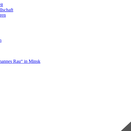
it
llschaft
ren
n
hannes Rau“ in Minsk