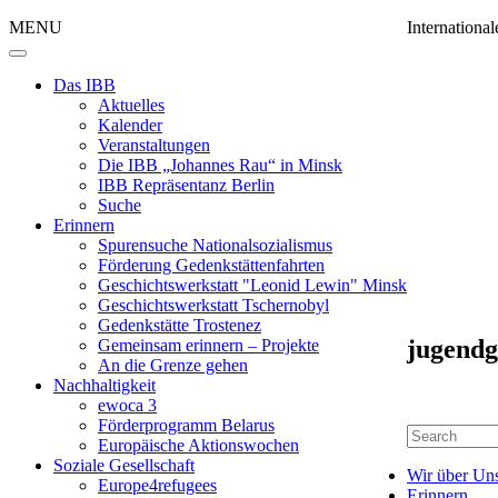
MENU
Internation
Das IBB
Aktuelles
Kalender
Veranstaltungen
Die IBB „Johannes Rau“ in Minsk
IBB Repräsentanz Berlin
Suche
Erinnern
Spurensuche Nationalsozialismus
Förderung Gedenkstättenfahrten
Geschichtswerkstatt "Leonid Lewin" Minsk
Geschichtswerkstatt Tschernobyl
Gedenkstätte Trostenez
jugendg
Gemeinsam erinnern – Projekte
An die Grenze gehen
Nachhaltigkeit
ewoca 3
Förderprogramm Belarus
Europäische Aktionswochen
Soziale Gesellschaft
Wir über Un
Europe4refugees
Erinnern