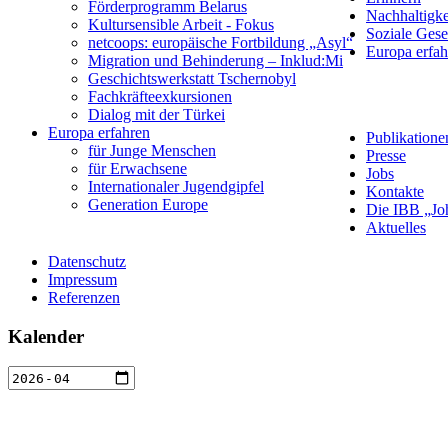
Förderprogramm Belarus
Nachhaltigke
Kultursensible Arbeit - Fokus
Soziale Gese
netcoops: europäische Fortbildung „Asyl“
Europa erfah
Migration und Behinderung – Inklud:Mi
Geschichtswerkstatt Tschernobyl
Fachkräfteexkursionen
Dialog mit der Türkei
Europa erfahren
Publikatione
für Junge Menschen
Presse
für Erwachsene
Jobs
Internationaler Jugendgipfel
Kontakte
Generation Europe
Die IBB „Jo
Aktuelles
Datenschutz
Impressum
Referenzen
Kalender