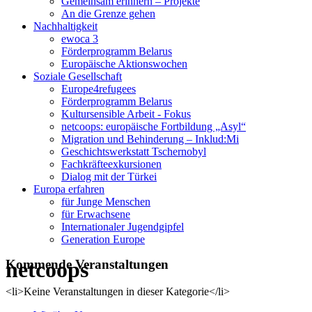
Gemeinsam erinnern – Projekte
An die Grenze gehen
Nachhaltigkeit
ewoca 3
Förderprogramm Belarus
Europäische Aktionswochen
Soziale Gesellschaft
Europe4refugees
Förderprogramm Belarus
Kultursensible Arbeit - Fokus
netcoops: europäische Fortbildung „Asyl“
Migration und Behinderung – Inklud:Mi
Geschichtswerkstatt Tschernobyl
Fachkräfteexkursionen
Dialog mit der Türkei
Europa erfahren
für Junge Menschen
für Erwachsene
Internationaler Jugendgipfel
Generation Europe
netcoops
Kommende Veranstaltungen
<li>Keine Veranstaltungen in dieser Kategorie</li>