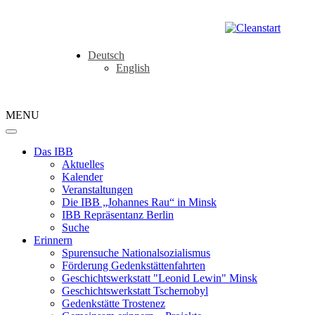
Deutsch
English
MENU
Das IBB
Aktuelles
Kalender
Veranstaltungen
Die IBB „Johannes Rau“ in Minsk
IBB Repräsentanz Berlin
Suche
Erinnern
Spurensuche Nationalsozialismus
Förderung Gedenkstättenfahrten
Geschichtswerkstatt "Leonid Lewin" Minsk
Geschichtswerkstatt Tschernobyl
Gedenkstätte Trostenez