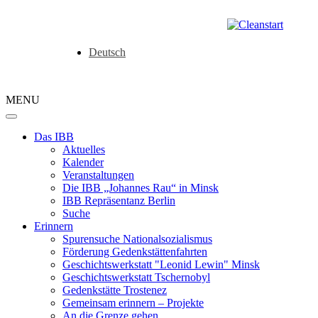
Deutsch
MENU
Das IBB
Aktuelles
Kalender
Veranstaltungen
Die IBB „Johannes Rau“ in Minsk
IBB Repräsentanz Berlin
Suche
Erinnern
Spurensuche Nationalsozialismus
Förderung Gedenkstättenfahrten
Geschichtswerkstatt "Leonid Lewin" Minsk
Geschichtswerkstatt Tschernobyl
Gedenkstätte Trostenez
Gemeinsam erinnern – Projekte
An die Grenze gehen