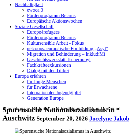
Nachhaltigkeit
ewoca 3
Förderprogramm Belarus
Europäische Aktionswochen
Soziale Gesellschaft
Europe4refugees
Förderprogramm Belarus
Kultursensible Arbeit - Fokus
netcoops: europäische Fortbildung „Asyl“
Migration und Behinderung – Inklud:Mi
Geschichtswerkstatt Tschernobyl
Fachkräfteexkursionen
Dialog mit der Türkei
Europa erfahren
für Junge Menschen
für Erwachsene
Internationaler Jugendgipfel
Generation Europe
Internationales Bildungs- und Begegnungswerk in Dortmund
Spurensuche Nationalsozialismus in
Auschwitz
September 20, 2026
Jocelyne Jakob