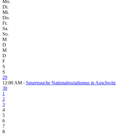
Mo.
Di.
Mi.
Do.
Fr.
Sa.
So.
M
D
M
D
F
S
S
29
12:00 AM -
Spurensuche Nationalsozialismus in Auschwitz
30
1
2
3
4
5
6
7
8