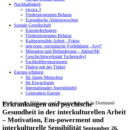
Nachhaltigkeit
ewoca 3
Förderprogramm Belarus
Europäische Aktionswochen
Soziale Gesellschaft
Europe4refugees
Förderprogramm Belarus
Kultursensible Arbeit - Fokus
netcoops: europäische Fortbildung „Asyl“
Migration und Behinderung – Inklud:Mi
Geschichtswerkstatt Tschernobyl
Fachkräfteexkursionen
Dialog mit der Türkei
Europa erfahren
für Junge Menschen
für Erwachsene
Internationaler Jugendgipfel
Generation Europe
Internationales Bildungs- und Begegnungswerk in Dortmund
Erkrankungen und psychische
Gesundheit in der interkulturellen Arbeit
– Motivation, Em-powerment und
interkulturelle Sensibilität
September 26,