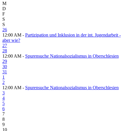
M
D
F
S
S
26
12:00 AM -
Partizipation und Inklusion in der int. Jugendarbeit -
aber wie?
27
28
12:00 AM -
Spurensuche Nationalsozialismus in Oberschlesien
29
30
31
1
2
12:00 AM -
Spurensuche Nationalsozialismus in Oberschlesien
3
4
5
6
7
8
9
10