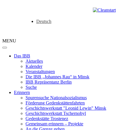
Deutsch
MENU
Das IBB
Aktuelles
Kalender
Veranstaltungen
Die IBB „Johannes Rau“ in Minsk
IBB Repräsentanz Berlin
Suche
Erinnern
Spurensuche Nationalsozialismus
Förderung Gedenkstättenfahrten
Geschichtswerkstatt "Leonid Lewin" Minsk
Geschichtswerkstatt Tschernobyl
Gedenkstätte Trostenez
Gemeinsam erinnern – Projekte
An die Grenze gehen