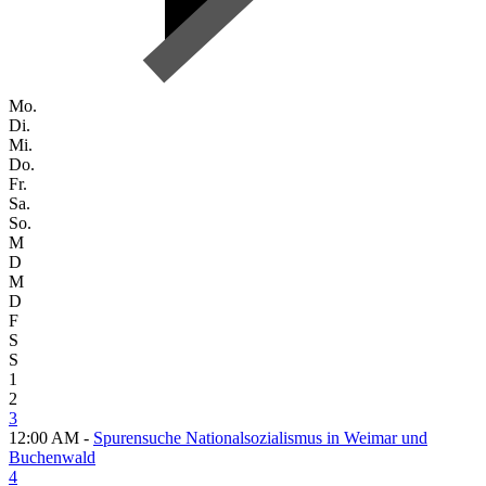
Mo.
Di.
Mi.
Do.
Fr.
Sa.
So.
M
D
M
D
F
S
S
1
2
3
12:00 AM -
Spurensuche Nationalsozialismus in Weimar und
Buchenwald
4