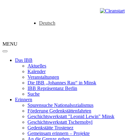
Deutsch
MENU
Das IBB
Aktuelles
Kalender
Veranstaltungen
Die IBB „Johannes Rau“ in Minsk
IBB Repräsentanz Berlin
Suche
Erinnern
Spurensuche Nationalsozialismus
Förderung Gedenkstättenfahrten
Geschichtswerkstatt "Leonid Lewin" Minsk
Geschichtswerkstatt Tschernobyl
Gedenkstätte Trostenez
Gemeinsam erinnern – Projekte
An die Grenze gehen