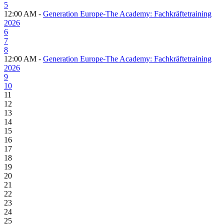
5
12:00 AM -
Generation Europe-The Academy: Fachkräftetraining
2026
6
7
8
12:00 AM -
Generation Europe-The Academy: Fachkräftetraining
2026
9
10
11
12
13
14
15
16
17
18
19
20
21
22
23
24
25