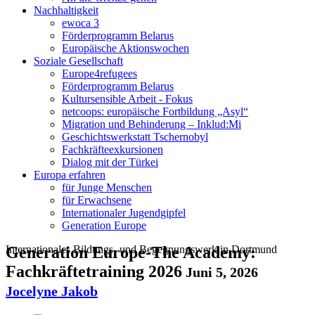
Nachhaltigkeit
ewoca 3
Förderprogramm Belarus
Europäische Aktionswochen
Soziale Gesellschaft
Europe4refugees
Förderprogramm Belarus
Kultursensible Arbeit - Fokus
netcoops: europäische Fortbildung „Asyl“
Migration und Behinderung – Inklud:Mi
Geschichtswerkstatt Tschernobyl
Fachkräfteexkursionen
Dialog mit der Türkei
Europa erfahren
für Junge Menschen
für Erwachsene
Internationaler Jugendgipfel
Generation Europe
Internationales Bildungs- und Begegnungswerk in Dortmund
Generation Europe-The Academy:
Fachkräftetraining 2026
Juni 5, 2026
Jocelyne Jakob