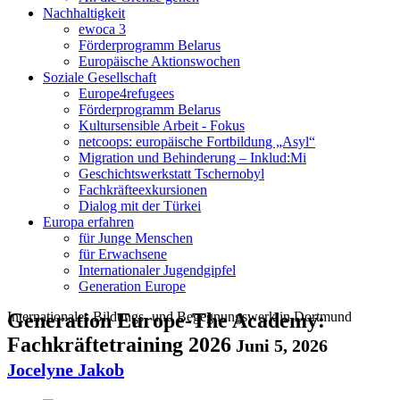
Nachhaltigkeit
ewoca 3
Förderprogramm Belarus
Europäische Aktionswochen
Soziale Gesellschaft
Europe4refugees
Förderprogramm Belarus
Kultursensible Arbeit - Fokus
netcoops: europäische Fortbildung „Asyl“
Migration und Behinderung – Inklud:Mi
Geschichtswerkstatt Tschernobyl
Fachkräfteexkursionen
Dialog mit der Türkei
Europa erfahren
für Junge Menschen
für Erwachsene
Internationaler Jugendgipfel
Generation Europe
Internationales Bildungs- und Begegnungswerk in Dortmund
Generation Europe-The Academy:
Fachkräftetraining 2026
Juni 5, 2026
Jocelyne Jakob