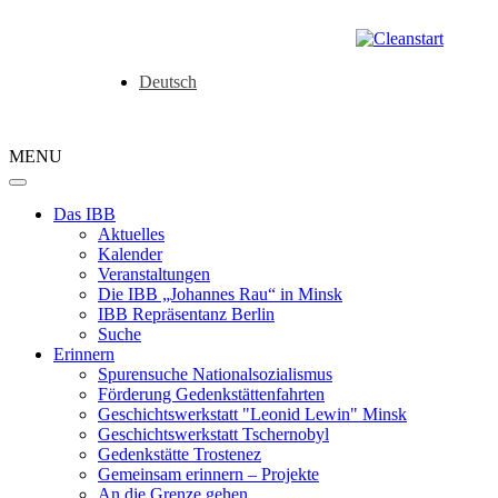
Deutsch
MENU
Das IBB
Aktuelles
Kalender
Veranstaltungen
Die IBB „Johannes Rau“ in Minsk
IBB Repräsentanz Berlin
Suche
Erinnern
Spurensuche Nationalsozialismus
Förderung Gedenkstättenfahrten
Geschichtswerkstatt "Leonid Lewin" Minsk
Geschichtswerkstatt Tschernobyl
Gedenkstätte Trostenez
Gemeinsam erinnern – Projekte
An die Grenze gehen