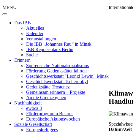
MENU
Internation
Das IBB
Aktuelles
Kalender
Veranstaltungen
Die IBB „Johannes Rau“ in Minsk
IBB Repräsentanz Berlin
Suche
Erinnern
Spurensuche Nationalsozialismus
Förderung Gedenkstättenfahrten
Geschichtswerkstatt "Leonid Lewin" Minsk
Geschichtswerkstatt Tschernobyl
Gedenkstätte Trostenez
Klimawa
Gemeinsam erinnern – Projekte
An die Grenze gehen
Handlun
Nachhaltigkeit
ewoca 3
Förderprogramm Belarus
Europäische Aktionswochen
Spezialwisse
Soziale Gesellschaft
Datum/Zeit
Europe4refugees