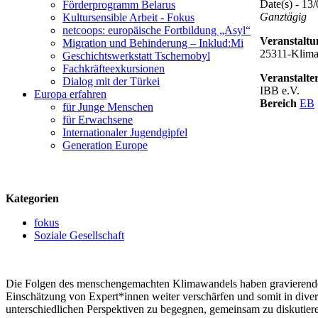
Date(s) - 13
Förderprogramm Belarus
Ganztägig
Kultursensible Arbeit - Fokus
netcoops: europäische Fortbildung „Asyl“
Veranstalt
Migration und Behinderung – Inklud:Mi
25311-Klim
Geschichtswerkstatt Tschernobyl
Fachkräfteexkursionen
Veranstalte
Dialog mit der Türkei
IBB e.V.
Europa erfahren
Bereich
EB
für Junge Menschen
für Erwachsene
logo
Internationaler Jugendgipfel
Generation Europe
Kategorien
fokus
Soziale Gesellschaft
Die Folgen des menschengemachten Klimawandels haben gravierende ex
Einschätzung von Expert*innen weiter verschärfen und somit in dive
unterschiedlichen Perspektiven zu begegnen, gemeinsam zu diskuti