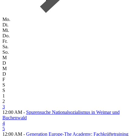
Mo.
Di.
Mi.
Do.
Fr.
Sa.
So.
M
D
M
D
F
S
S
1
2
3
12:00 AM -
Spurensuche Nationalsozialismus in Weimar und
Buchenwald
4
5
12:00 AM -
Generation Europe-The Academy: Fachkräftetraining