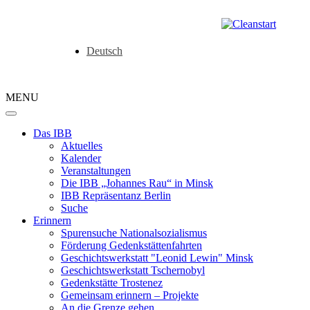
Deutsch
MENU
Das IBB
Aktuelles
Kalender
Veranstaltungen
Die IBB „Johannes Rau“ in Minsk
IBB Repräsentanz Berlin
Suche
Erinnern
Spurensuche Nationalsozialismus
Förderung Gedenkstättenfahrten
Geschichtswerkstatt "Leonid Lewin" Minsk
Geschichtswerkstatt Tschernobyl
Gedenkstätte Trostenez
Gemeinsam erinnern – Projekte
An die Grenze gehen