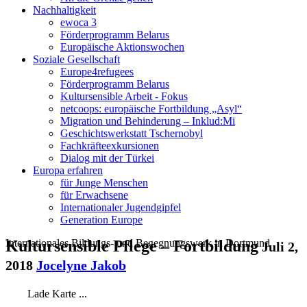
Nachhaltigkeit
ewoca 3
Förderprogramm Belarus
Europäische Aktionswochen
Soziale Gesellschaft
Europe4refugees
Förderprogramm Belarus
Kultursensible Arbeit - Fokus
netcoops: europäische Fortbildung „Asyl“
Migration und Behinderung – Inklud:Mi
Geschichtswerkstatt Tschernobyl
Fachkräfteexkursionen
Dialog mit der Türkei
Europa erfahren
für Junge Menschen
für Erwachsene
Internationaler Jugendgipfel
Generation Europe
Internationales Bildungs- und Begegnungswerk in Dortmund
Kultursensible Pflege – Fortbildung
Juli 2,
2018
Jocelyne Jakob
Lade Karte ...