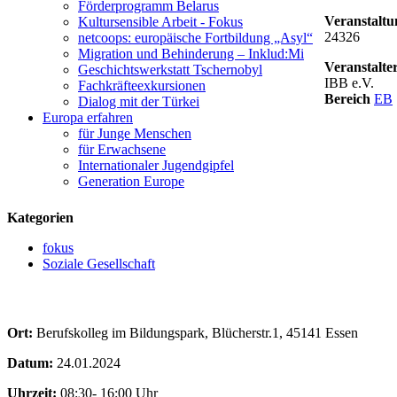
Förderprogramm Belarus
Veranstalt
Kultursensible Arbeit - Fokus
24326
netcoops: europäische Fortbildung „Asyl“
Migration und Behinderung – Inklud:Mi
Veranstalte
Geschichtswerkstatt Tschernobyl
IBB e.V.
Fachkräfteexkursionen
Bereich
EB
Dialog mit der Türkei
Europa erfahren
logo
für Junge Menschen
für Erwachsene
Internationaler Jugendgipfel
Generation Europe
Kategorien
fokus
Soziale Gesellschaft
Ort:
Berufskolleg im Bildungspark, Blücherstr.1, 45141 Essen
Datum:
24.01.2024
Uhrzeit:
08:30- 16:00 Uhr