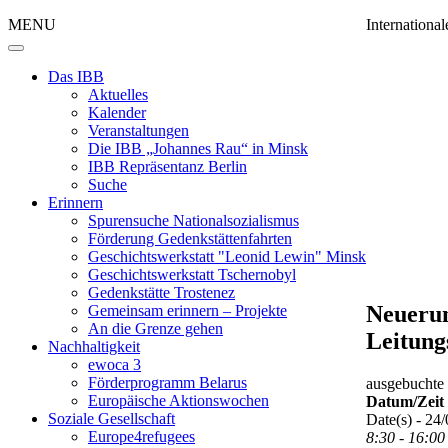
MENU
Internation
Das IBB
Aktuelles
Kalender
Veranstaltungen
Die IBB „Johannes Rau“ in Minsk
IBB Repräsentanz Berlin
Suche
Erinnern
Spurensuche Nationalsozialismus
Förderung Gedenkstättenfahrten
Geschichtswerkstatt "Leonid Lewin" Minsk
Geschichtswerkstatt Tschernobyl
Gedenkstätte Trostenez
Neuerun
Gemeinsam erinnern – Projekte
An die Grenze gehen
Leitung
Nachhaltigkeit
ewoca 3
Förderprogramm Belarus
ausgebuchte 
Europäische Aktionswochen
Datum/Zeit
Soziale Gesellschaft
Date(s) - 24
Europe4refugees
8:30 - 16:00