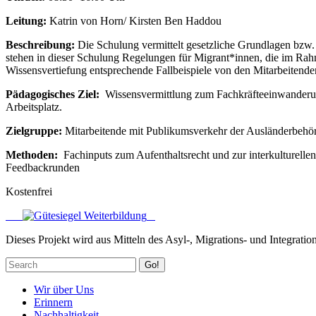
Leitung:
Katrin von Horn/ Kirsten Ben Haddou
Beschreibung:
Die Schulung vermittelt gesetzliche Grundlagen bz
stehen in dieser Schulung Regelungen für Migrant*innen, die im Rah
Wissensvertiefung entsprechende Fallbeispiele von den Mitarbeitend
Pädagogisches Ziel:
Wissensvermittlung zum Fachkräfteeinwanderun
Arbeitsplatz.
Zielgruppe:
Mitarbeitende mit Publikumsverkehr der Ausländerbehö
Methoden:
Fachinputs zum Aufenthaltsrecht und zur interkulturell
Feedbackrunden
Kostenfrei
Dieses Projekt wird aus Mitteln des Asyl-, Migrations- und Integratio
Go!
Wir über Uns
Erinnern
Nachhaltigkeit