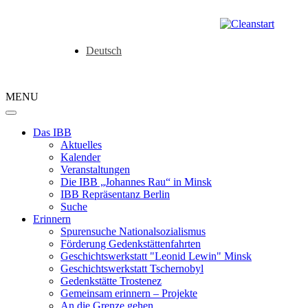
Deutsch
MENU
Das IBB
Aktuelles
Kalender
Veranstaltungen
Die IBB „Johannes Rau“ in Minsk
IBB Repräsentanz Berlin
Suche
Erinnern
Spurensuche Nationalsozialismus
Förderung Gedenkstättenfahrten
Geschichtswerkstatt "Leonid Lewin" Minsk
Geschichtswerkstatt Tschernobyl
Gedenkstätte Trostenez
Gemeinsam erinnern – Projekte
An die Grenze gehen