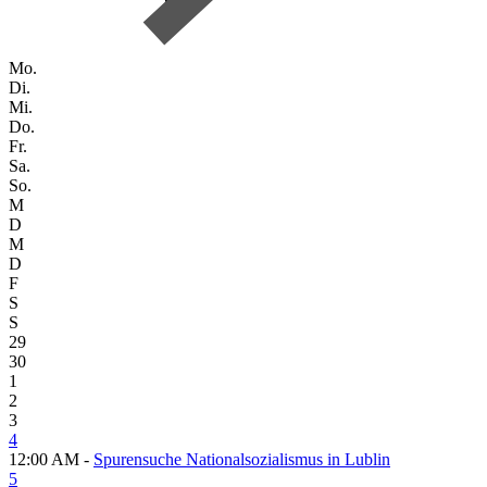
Mo.
Di.
Mi.
Do.
Fr.
Sa.
So.
M
D
M
D
F
S
S
29
30
1
2
3
4
12:00 AM -
Spurensuche Nationalsozialismus in Lublin
5