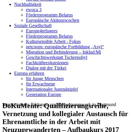
Nachhaltigkeit
ewoca 3
Förderprogramm Belarus
Europäische Aktionswochen
Soziale Gesellschaft
Europe4refugees
Förderprogramm Belarus
Kultursensible Arbeit - Fokus
netcoops: europäische Fortbildung „Asyl“
Migration und Behinderung – Inklud:Mi
Geschichtswerkstatt Tschernobyl
Fachkräfteexkursionen
Dialog mit der Türkei
Europa erfahren
für Junge Menschen
für Erwachsene
Internationaler Jugendgipfel
Generation Europe
Internationales Bildungs- und Begegnungswerk in Dortmund
DoKuMente: Qualifizierungsreihe,
Vernetzung und kollegialer Austausch für
Ehrenamtliche in der Arbeit mit
Neuzugewanderten – Aufbaukurs 2017