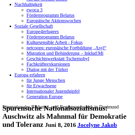
Nachhaltigkeit
ewoca 3
Förderprogramm Belarus
Europäische Aktionswochen
Soziale Gesellschaft
Europe4refugees
Förderprogramm Belarus
Kultursensible Arbeit - Fokus
netcoops: europäische Fortbildung „Asyl“
Migration und Behinderung – Inklud:Mi
Geschichtswerkstatt Tschernobyl
Fachkräfteexkursionen
Dialog mit der Türkei
Europa erfahren
für Junge Menschen
für Erwachsene
Internationaler Jugendgipfel
Generation Europe
Internationales Bildungs- und Begegnungswerk in Dortmund
Spurensuche Nationalsozialismus:
Auschwitz als Mahnmal für Demokratie
und Toleranz
Juni 8, 2016
Jocelyne Jakob