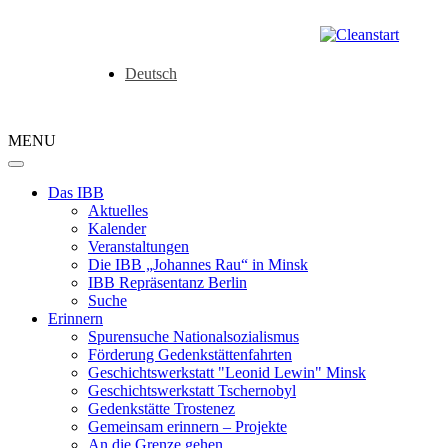
Deutsch
MENU
Das IBB
Aktuelles
Kalender
Veranstaltungen
Die IBB „Johannes Rau“ in Minsk
IBB Repräsentanz Berlin
Suche
Erinnern
Spurensuche Nationalsozialismus
Förderung Gedenkstättenfahrten
Geschichtswerkstatt "Leonid Lewin" Minsk
Geschichtswerkstatt Tschernobyl
Gedenkstätte Trostenez
Gemeinsam erinnern – Projekte
An die Grenze gehen