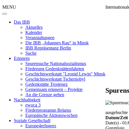
MENU
Internation
Das IBB
Aktuelles
Kalender
Veranstaltungen
Die IBB „Johannes Rau“ in Minsk
IBB Repräsentanz Berlin
Suche
Erinnern
Spurensuche Nationalsozialismus
Förderung Gedenkstättenfahrten
Geschichtswerkstatt "Leonid Lewin" Minsk
Geschichtswerkstatt Tschernobyl
Gedenkstätte Trostenez
Spurens
Gemeinsam erinnern – Projekte
An die Grenze gehen
Nachhaltigkeit
ewoca 3
Förderprogramm Belarus
ausgebuchte 
Europäische Aktionswochen
Datum/Zeit
Soziale Gesellschaft
Date(s) - 01
Europe4refugees
Ganztägig