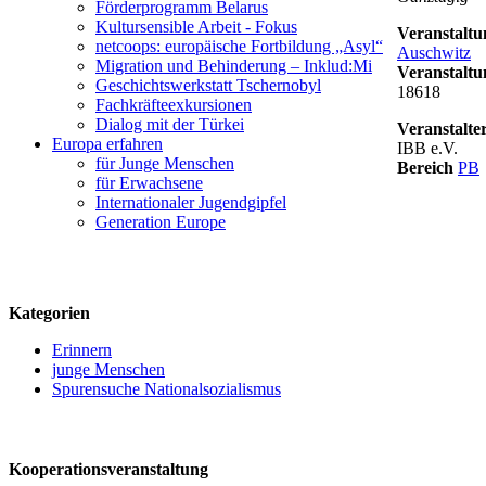
Förderprogramm Belarus
Kultursensible Arbeit - Fokus
Veranstaltu
netcoops: europäische Fortbildung „Asyl“
Auschwitz
Migration und Behinderung – Inklud:Mi
Veranstalt
Geschichtswerkstatt Tschernobyl
18618
Fachkräfteexkursionen
Dialog mit der Türkei
Veranstalte
Europa erfahren
IBB e.V.
für Junge Menschen
Bereich
PB
für Erwachsene
Internationaler Jugendgipfel
logo
Generation Europe
Kategorien
Erinnern
junge Menschen
Spurensuche Nationalsozialismus
Kooperationsveranstaltung