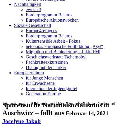
Nachhaltigkeit
ewoca 3
Förderprogramm Belarus
Europäische Aktionswochen
Soziale Gesellschaft
Europe4refugees
Förderprogramm Belarus
Kultursensible Arbeit - Fokus
netcoops: europäische Fortbildung „Asyl“
Migration und Behinderung – Inklud:Mi
Geschichtswerkstatt Tschernobyl
Fachkräfteexkursionen
Dialog mit der Türkei
Europa erfahren
für Junge Menschen
für Erwachsene
Internationaler Jugendgipfel
Generation Europe
Internationales Bildungs- und Begegnungswerk in Dortmund
Spurensuche Nationalsozialismus in
Auschwitz – fällt aus
Februar 14, 2021
Jocelyne Jakob