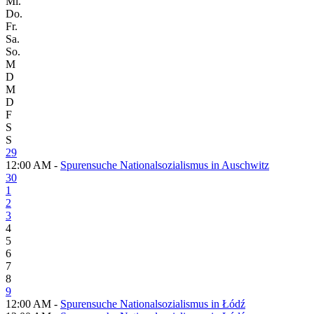
Mi.
Do.
Fr.
Sa.
So.
M
D
M
D
F
S
S
29
12:00 AM -
Spurensuche Nationalsozialismus in Auschwitz
30
1
2
3
4
5
6
7
8
9
12:00 AM -
Spurensuche Nationalsozialismus in Łódź