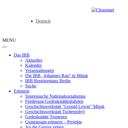
Deutsch
MENU
Das IBB
Aktuelles
Kalender
Veranstaltungen
Die IBB „Johannes Rau“ in Minsk
IBB Repräsentanz Berlin
Suche
Erinnern
Spurensuche Nationalsozialismus
Förderung Gedenkstättenfahrten
Geschichtswerkstatt "Leonid Lewin" Minsk
Geschichtswerkstatt Tschernobyl
Gedenkstätte Trostenez
Gemeinsam erinnern – Projekte
An die Grenze gehen