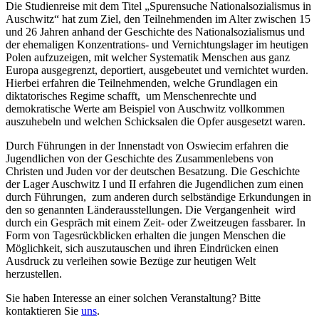
Die Studienreise mit dem Titel „Spurensuche Nationalsozialismus in
Auschwitz“ hat zum Ziel, den Teilnehmenden im Alter zwischen 15
und 26 Jahren anhand der Geschichte des Nationalsozialismus und
der ehemaligen Konzentrations- und Vernichtungslager im heutigen
Polen aufzuzeigen, mit welcher Systematik Menschen aus ganz
Europa ausgegrenzt, deportiert, ausgebeutet und vernichtet wurden.
Hierbei erfahren die Teilnehmenden, welche Grundlagen ein
diktatorisches Regime schafft, um Menschenrechte und
demokratische Werte am Beispiel von Auschwitz vollkommen
auszuhebeln und welchen Schicksalen die Opfer ausgesetzt waren.
Durch Führungen in der Innenstadt von Oswiecim erfahren die
Jugendlichen von der Geschichte des Zusammenlebens von
Christen und Juden vor der deutschen Besatzung. Die Geschichte
der Lager Auschwitz I und II erfahren die Jugendlichen zum einen
durch Führungen, zum anderen durch selbständige Erkundungen in
den so genannten Länderausstellungen. Die Vergangenheit wird
durch ein Gespräch mit einem Zeit- oder Zweitzeugen fassbarer. In
Form von Tagesrückblicken erhalten die jungen Menschen die
Möglichkeit, sich auszutauschen und ihren Eindrücken einen
Ausdruck zu verleihen sowie Bezüge zur heutigen Welt
herzustellen.
Sie haben Interesse an einer solchen Veranstaltung? Bitte
kontaktieren Sie
uns
.