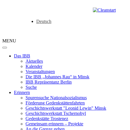
Deutsch
MENU
Das IBB
Aktuelles
Kalender
Veranstaltungen
Die IBB „Johannes Rau“ in Minsk
IBB Repräsentanz Berlin
Suche
Erinnern
Spurensuche Nationalsozialismus
Förderung Gedenkstättenfahrten
Geschichtswerkstatt "Leonid Lewin" Minsk
Geschichtswerkstatt Tschernobyl
Gedenkstätte Trostenez
Gemeinsam erinnern – Projekte
An die Grenze gehen