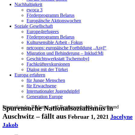
Nachhaltigkeit
ewoca 3
Förderprogramm Belarus
Europäische Aktionswochen
Soziale Gesellschaft
Europe4refugees
Förderprogramm Belarus
Kultursensible Arbeit - Fokus
netcoops: europäische Fortbildung „Asyl“
Migration und Behinderung – Inklud:Mi
Geschichtswerkstatt Tschernobyl
Fachkräfteexkursionen
Dialog mit der Türkei
Europa erfahren
für Junge Menschen
für Erwachsene
Internationaler Jugendgipfel
Generation Europe
Internationales Bildungs- und Begegnungswerk in Dortmund
Spurensuche Nationalsozialismus in
Auschwitz – fällt aus
Februar 1, 2021
Jocelyne
Jakob