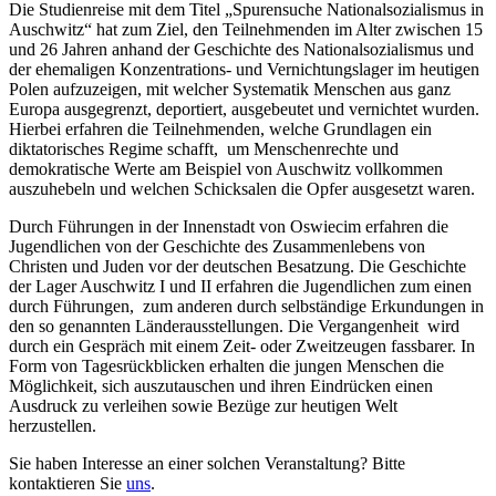
Die Studienreise mit dem Titel „Spurensuche Nationalsozialismus in
Auschwitz“ hat zum Ziel, den Teilnehmenden im Alter zwischen 15
und 26 Jahren anhand der Geschichte des Nationalsozialismus und
der ehemaligen Konzentrations- und Vernichtungslager im heutigen
Polen aufzuzeigen, mit welcher Systematik Menschen aus ganz
Europa ausgegrenzt, deportiert, ausgebeutet und vernichtet wurden.
Hierbei erfahren die Teilnehmenden, welche Grundlagen ein
diktatorisches Regime schafft, um Menschenrechte und
demokratische Werte am Beispiel von Auschwitz vollkommen
auszuhebeln und welchen Schicksalen die Opfer ausgesetzt waren.
Durch Führungen in der Innenstadt von Oswiecim erfahren die
Jugendlichen von der Geschichte des Zusammenlebens von
Christen und Juden vor der deutschen Besatzung. Die Geschichte
der Lager Auschwitz I und II erfahren die Jugendlichen zum einen
durch Führungen, zum anderen durch selbständige Erkundungen in
den so genannten Länderausstellungen. Die Vergangenheit wird
durch ein Gespräch mit einem Zeit- oder Zweitzeugen fassbarer. In
Form von Tagesrückblicken erhalten die jungen Menschen die
Möglichkeit, sich auszutauschen und ihren Eindrücken einen
Ausdruck zu verleihen sowie Bezüge zur heutigen Welt
herzustellen.
Sie haben Interesse an einer solchen Veranstaltung? Bitte
kontaktieren Sie
uns
.