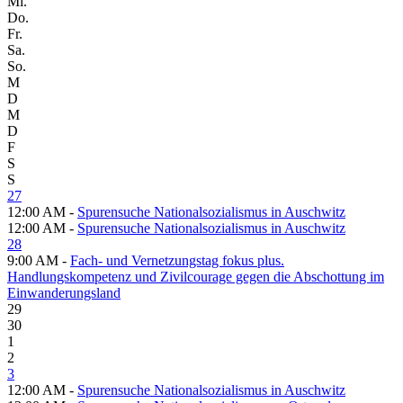
Mi.
Do.
Fr.
Sa.
So.
M
D
M
D
F
S
S
27
12:00 AM -
Spurensuche Nationalsozialismus in Auschwitz
12:00 AM -
Spurensuche Nationalsozialismus in Auschwitz
28
9:00 AM -
Fach- und Vernetzungstag fokus plus.
Handlungskompetenz und Zivilcourage gegen die Abschottung im
Einwanderungsland
29
30
1
2
3
12:00 AM -
Spurensuche Nationalsozialismus in Auschwitz