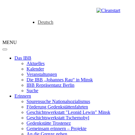
Deutsch
MENU
Das IBB
Aktuelles
Kalender
Veranstaltungen
Die IBB „Johannes Rau“ in Minsk
IBB Repräsentanz Berlin
Suche
Erinnern
Spurensuche Nationalsozialismus
Förderung Gedenkstättenfahrten
Geschichtswerkstatt "Leonid Lewin" Minsk
Geschichtswerkstatt Tschernobyl
Gedenkstätte Trostenez
Gemeinsam erinnern – Projekte
An die Grenze gehen