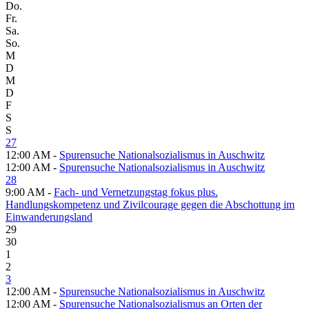
Do.
Fr.
Sa.
So.
M
D
M
D
F
S
S
27
12:00 AM -
Spurensuche Nationalsozialismus in Auschwitz
12:00 AM -
Spurensuche Nationalsozialismus in Auschwitz
28
9:00 AM -
Fach- und Vernetzungstag fokus plus.
Handlungskompetenz und Zivilcourage gegen die Abschottung im
Einwanderungsland
29
30
1
2
3
12:00 AM -
Spurensuche Nationalsozialismus in Auschwitz
12:00 AM -
Spurensuche Nationalsozialismus an Orten der