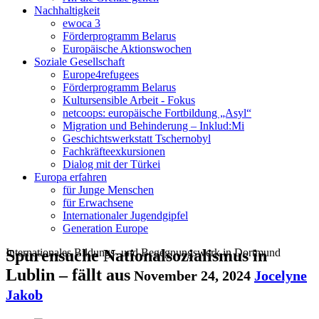
Nachhaltigkeit
ewoca 3
Förderprogramm Belarus
Europäische Aktionswochen
Soziale Gesellschaft
Europe4refugees
Förderprogramm Belarus
Kultursensible Arbeit - Fokus
netcoops: europäische Fortbildung „Asyl“
Migration und Behinderung – Inklud:Mi
Geschichtswerkstatt Tschernobyl
Fachkräfteexkursionen
Dialog mit der Türkei
Europa erfahren
für Junge Menschen
für Erwachsene
Internationaler Jugendgipfel
Generation Europe
Internationales Bildungs- und Begegnungswerk in Dortmund
Spurensuche Nationalsozialismus in
Lublin – fällt aus
November 24, 2024
Jocelyne
Jakob