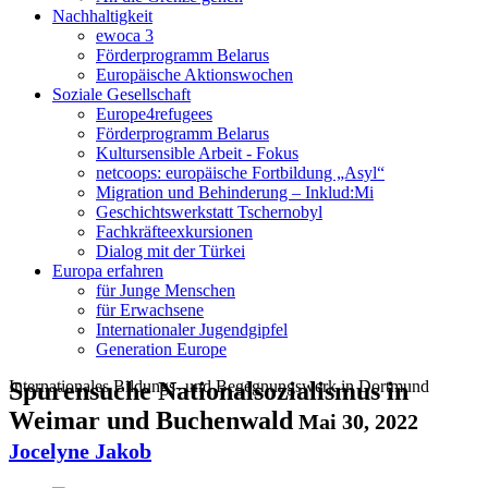
Nachhaltigkeit
ewoca 3
Förderprogramm Belarus
Europäische Aktionswochen
Soziale Gesellschaft
Europe4refugees
Förderprogramm Belarus
Kultursensible Arbeit - Fokus
netcoops: europäische Fortbildung „Asyl“
Migration und Behinderung – Inklud:Mi
Geschichtswerkstatt Tschernobyl
Fachkräfteexkursionen
Dialog mit der Türkei
Europa erfahren
für Junge Menschen
für Erwachsene
Internationaler Jugendgipfel
Generation Europe
Internationales Bildungs- und Begegnungswerk in Dortmund
Spurensuche Nationalsozialismus in
Weimar und Buchenwald
Mai 30, 2022
Jocelyne Jakob