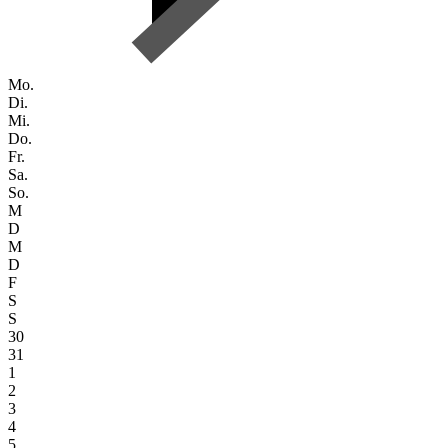
Mo.
Di.
Mi.
Do.
Fr.
Sa.
So.
M
D
M
D
F
S
S
30
31
1
2
3
4
5