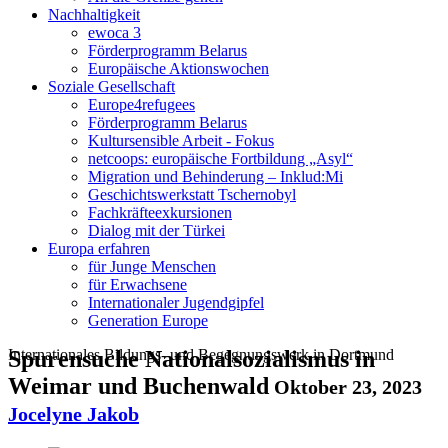
Nachhaltigkeit
ewoca 3
Förderprogramm Belarus
Europäische Aktionswochen
Soziale Gesellschaft
Europe4refugees
Förderprogramm Belarus
Kultursensible Arbeit - Fokus
netcoops: europäische Fortbildung „Asyl“
Migration und Behinderung – Inklud:Mi
Geschichtswerkstatt Tschernobyl
Fachkräfteexkursionen
Dialog mit der Türkei
Europa erfahren
für Junge Menschen
für Erwachsene
Internationaler Jugendgipfel
Generation Europe
Internationales Bildungs- und Begegnungswerk in Dortmund
Spurensuche Nationalsozialismus in
Weimar und Buchenwald
Oktober 23, 2023
Jocelyne Jakob