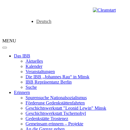
Deutsch
MENU
Das IBB
Aktuelles
Kalender
Veranstaltungen
Die IBB „Johannes Rau“ in Minsk
IBB Repräsentanz Berlin
Suche
Erinnern
Spurensuche Nationalsozialismus
Förderung Gedenkstättenfahrten
Geschichtswerkstatt "Leonid Lewin" Minsk
Geschichtswerkstatt Tschernobyl
Gedenkstätte Trostenez
Gemeinsam erinnern – Projekte
An die Grenze gehen