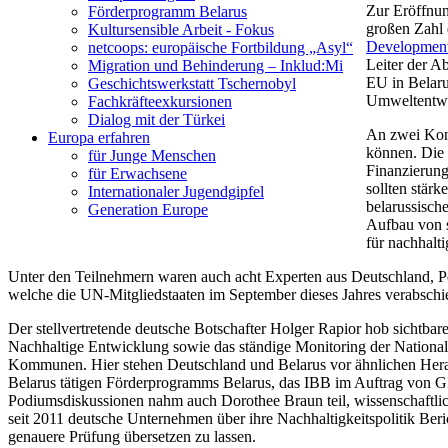
Zur Eröffnung
Förderprogramm Belarus
großen Zahl 
Kultursensible Arbeit - Fokus
Development
netcoops: europäische Fortbildung „Asyl“
Leiter der A
Migration und Behinderung – Inklud:Mi
EU in Belaru
Geschichtswerkstatt Tschernobyl
Umweltentw
Fachkräfteexkursionen
Dialog mit der Türkei
An zwei Konf
Europa erfahren
können. Die 
für Junge Menschen
Finanzierung
für Erwachsene
sollten stär
Internationaler Jugendgipfel
belarussisch
Generation Europe
Aufbau von s
für nachhalt
Unter den Teilnehmern waren auch acht Experten aus Deutschland, Po
welche die UN-Mitgliedstaaten im September dieses Jahres verabschi
Der stellvertretende deutsche Botschafter Holger Rapior hob sichtba
Nachhaltige Entwicklung sowie das ständige Monitoring der National
Kommunen. Hier stehen Deutschland und Belarus vor ähnlichen Heraus
Belarus tätigen Förderprogramms Belarus, das IBB im Auftrag von G
Podiumsdiskussionen nahm auch Dorothee Braun teil, wissenschaftli
seit 2011 deutsche Unternehmen über ihre Nachhaltigkeitspolitik Berich
genauere Prüfung übersetzen zu lassen.