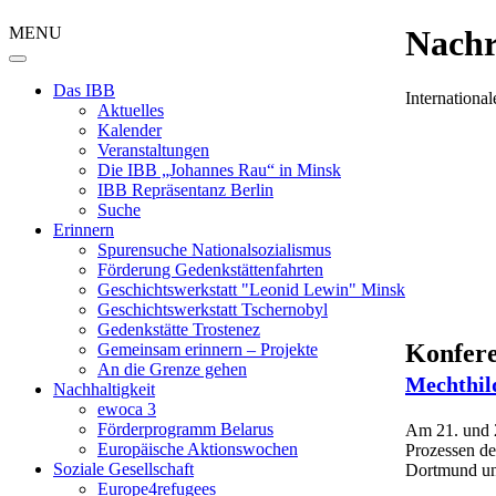
MENU
Nachr
Das IBB
Internation
Aktuelles
Kalender
Veranstaltungen
Die IBB „Johannes Rau“ in Minsk
IBB Repräsentanz Berlin
Suche
Erinnern
Spurensuche Nationalsozialismus
Förderung Gedenkstättenfahrten
Geschichtswerkstatt "Leonid Lewin" Minsk
Geschichtswerkstatt Tschernobyl
Gedenkstätte Trostenez
Konfere
Gemeinsam erinnern – Projekte
An die Grenze gehen
Mechthil
Nachhaltigkeit
ewoca 3
Förderprogramm Belarus
Am 21. und 2
Europäische Aktionswochen
Prozessen de
Soziale Gesellschaft
Dortmund und
Europe4refugees