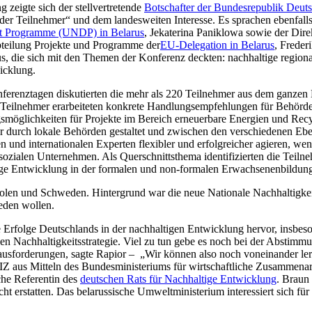
 zeigte sich der stellvertretende
Botschafter der Bundesrepublik Deuts
der Teilnehmer“ und dem landesweiten Interesse. Es sprachen ebenfalls d
 Programme (UNDP) in Belarus
, Jekaterina Paniklowa sowie der Dir
bteilung Projekte und Programme der
EU-Delegation in Belarus
, Freder
s, die sich mit den Themen der Konferenz deckten: nachhaltige region
icklung.
erenztagen diskutierten die mehr als 220 Teilnehmer aus dem ganzen 
Teilnehmer erarbeiteten konkrete Handlungsempfehlungen für Behörden, 
smöglichkeiten für Projekte im Bereich erneuerbare Energien und Recyc
ker durch lokale Behörden gestaltet und zwischen den verschiedenen
en und internationalen Experten flexibler und erfolgreicher agieren, wen
ozialen Unternehmen. Als Querschnittsthema identifizierten die Teilneh
ige Entwicklung in der formalen und non-formalen Erwachsenenbildung
len und Schweden. Hintergrund war die neue Nationale Nachhaltigkeits
eden wollen.
re Erfolge Deutschlands in der nachhaltigen Entwicklung hervor, insbes
en Nachhaltigkeitsstrategie. Viel zu tun gebe es noch bei der Abstim
forderungen, sagte Rapior – „Wir können also noch voneinander lernen
IZ aus Mitteln des Bundesministeriums für wirtschaftliche Zusammena
che Referentin des
deutschen Rats für Nachhaltige Entwicklung
. Braun
t erstatten. Das belarussische Umweltministerium interessiert sich für 