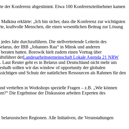
nhalte der Konferenz abgestimmt. Etwa 100 Konferenzteilnehmer kamen
Malkina erklärte: „Ich bin sicher, dass die Konferenz zur wichtigsten
ierte, kraftvolle Menschen, die einen wesentlichen Beitrag zur Lösung
des Jahr durchzuführen. Die stellvertretende Leiterin des
 Belarus, der IBB „Johannes Rau“ in Minsk und anderen
us beraten hatten. Borowik hielt zudem einen Vortrag über
ftsführer der
Landesarbeitsgemeinschaft Lokale Agenda 21 NRW
e. Laut Reuter geht es in Belarus und Deutschland nicht mehr um
shalb sollten wir das window of opportunity der globalen
cksichtigen und Schutz der natürlichen Ressourcen als Rahmen für den
 und vertieften in Workshops spezielle Fragen – z.B. „Wie können
 um?“ Die Ergebnisse der Diskussion arbeiten Experten des
larussischen Regionen. Alle Initiativen, die Veranstaltungen