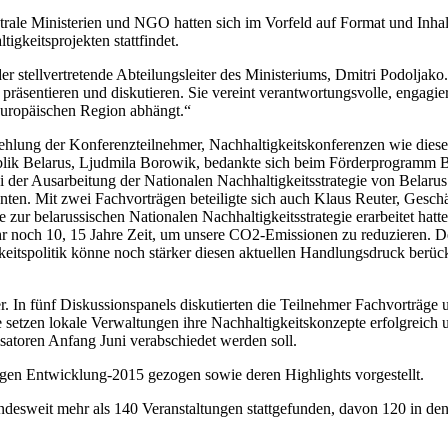
zentrale Ministerien und NGO hatten sich im Vorfeld auf Format und I
igkeitsprojekten stattfindet.
stellvertretende Abteilungsleiter des Ministeriums, Dmitri Podoljako. 
en präsentieren und diskutieren. Sie vereint verantwortungsvolle, engag
 europäischen Region abhängt.“
lung der Konferenzteilnehmer, Nachhaltigkeitskonferenzen wie diese je
publik Belarus, Ljudmila Borowik, bedankte sich beim Förderprogramm
 bei der Ausarbeitung der Nationalen Nachhaltigkeitsstrategie von Belar
ten. Mit zwei Fachvorträgen beteiligte sich auch Klaus Reuter, Geschä
zur belarussischen Nationalen Nachhaltigkeitsstrategie erarbeitet hatt
 noch 10, 15 Jahre Zeit, um unsere CO2-Emissionen zu reduzieren. De
gkeitspolitik könne noch stärker diesen aktuellen Handlungsdruck berü
er. In fünf Diskussionspanels diskutierten die Teilnehmer Fachvorträge
e setzen lokale Verwaltungen ihre Nachhaltigkeitskonzepte erfolgreich
satoren Anfang Juni verabschiedet werden soll.
gen Entwicklung-2015 gezogen sowie deren Highlights vorgestellt.
sweit mehr als 140 Veranstaltungen stattgefunden, davon 120 in den be