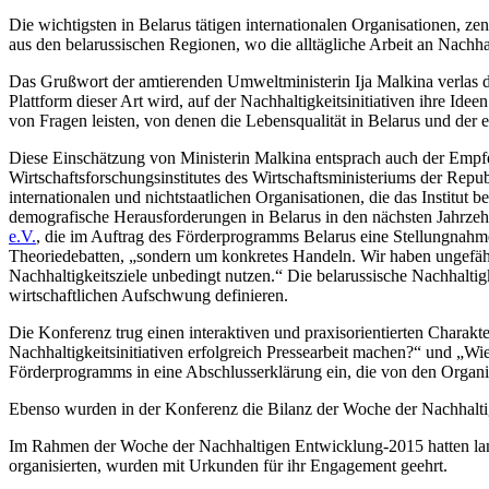
Die wichtigsten in Belarus tätigen internationalen Organisationen, 
aus den belarussischen Regionen, wo die alltägliche Arbeit an Nachhalt
Das Grußwort der amtierenden Umweltministerin Ija Malkina verlas der 
Plattform dieser Art wird, auf der Nachhaltigkeitsinitiativen ihre Ide
von Fragen leisten, von denen die Lebensqualität in Belarus und der
Diese Einschätzung von Ministerin Malkina entsprach auch der Empfeh
Wirtschaftsforschungsinstitutes des Wirtschaftsministeriums der Re
internationalen und nichtstaatlichen Organisationen, die das Institut
demografische Herausforderungen in Belarus in den nächsten Jahrzehn
e.V.
, die im Auftrag des Förderprogramms Belarus eine Stellungnahme 
Theoriedebatten, „sondern um konkretes Handeln. Wir haben ungefähr
Nachhaltigkeitsziele unbedingt nutzen.“ Die belarussische Nachhalti
wirtschaftlichen Aufschwung definieren.
Die Konferenz trug einen interaktiven und praxisorientierten Charakt
Nachhaltigkeitsinitiativen erfolgreich Pressearbeit machen?“ und „Wi
Förderprogramms in eine Abschlusserklärung ein, die von den Organi
Ebenso wurden in der Konferenz die Bilanz der Woche der Nachhalti
Im Rahmen der Woche der Nachhaltigen Entwicklung-2015 hatten lande
organisierten, wurden mit Urkunden für ihr Engagement geehrt.