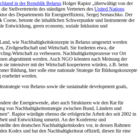
chland in der Republik Belarus
Holger Rapior „überwältigt von der
ie Stellvertreterin des ständigen Vertreters des
United Nations
ektor des Departements für Energieeffizienz, Sergej Semaschko. Der
ik Coene, betonte die inhaltlichen Schwerpunkte und Instrumente der
ale Entwicklung, green economy, soziale Inklusion und
Land, wie Nachhaltigkeitskonzepte in Belarus umgesetzt werden
Zivilgesellschaft und Wirtschaft. Sie forderten etwa, die
ling-Wirtschaft zu verbessern. Nachhaltigkeitsprozesse vor Ort
 Ebenen abgestimmt werden. Auch NGO könnten nach Meinung der
n sie intensiver mit der Wirtschaft kooperieren würden, z.B. beim
mer Bildung, hier solle eine nationale Strategie für Bildungskonzepte
 erarbeitet werden.
strategie von Belarus sowie die sustainable development goals,
ondere die Energiewende, aber auch Strukturen wie den Rat für
mung von Nachhaltigkeitsstrategie zwischen Bund, Ländern und
“. Rapior würdigte ebenso die erfolgreiche Arbeit des seit 2002 in
rbeit und Entwicklung umsetzt. An der Konferenz und
 stellte den deutschen Nachhaltigkeitskodex vor, in dessen Rahmen
den Kodex und bat den Nachhaltigkeitsrat offiziell, diesen für eine