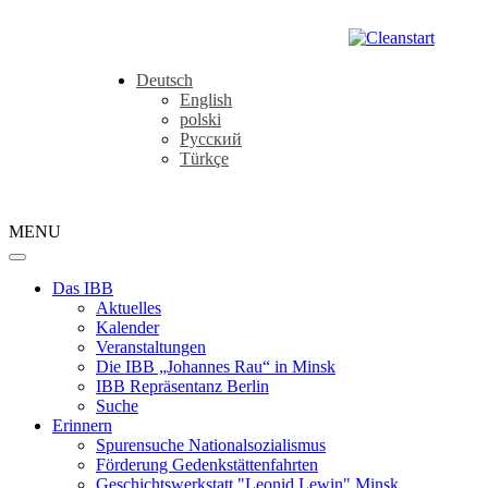
Deutsch
English
polski
Русский
Türkçe
MENU
Das IBB
Aktuelles
Kalender
Veranstaltungen
Die IBB „Johannes Rau“ in Minsk
IBB Repräsentanz Berlin
Suche
Erinnern
Spurensuche Nationalsozialismus
Förderung Gedenkstättenfahrten
Geschichtswerkstatt "Leonid Lewin" Minsk