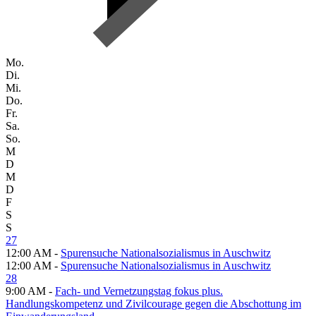
Mo.
Di.
Mi.
Do.
Fr.
Sa.
So.
M
D
M
D
F
S
S
27
12:00 AM -
Spurensuche Nationalsozialismus in Auschwitz
12:00 AM -
Spurensuche Nationalsozialismus in Auschwitz
28
9:00 AM -
Fach- und Vernetzungstag fokus plus.
Handlungskompetenz und Zivilcourage gegen die Abschottung im