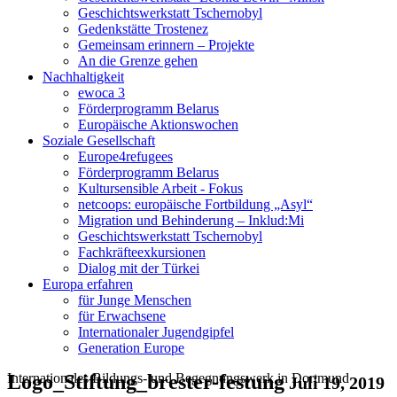
Geschichtswerkstatt Tschernobyl
Gedenkstätte Trostenez
Gemeinsam erinnern – Projekte
An die Grenze gehen
Nachhaltigkeit
ewoca 3
Förderprogramm Belarus
Europäische Aktionswochen
Soziale Gesellschaft
Europe4refugees
Förderprogramm Belarus
Kultursensible Arbeit - Fokus
netcoops: europäische Fortbildung „Asyl“
Migration und Behinderung – Inklud:Mi
Geschichtswerkstatt Tschernobyl
Fachkräfteexkursionen
Dialog mit der Türkei
Europa erfahren
für Junge Menschen
für Erwachsene
Internationaler Jugendgipfel
Generation Europe
Internationales Bildungs- und Begegnungswerk in Dortmund
Logo_Stiftung_brester-festung
Juli 19, 2019