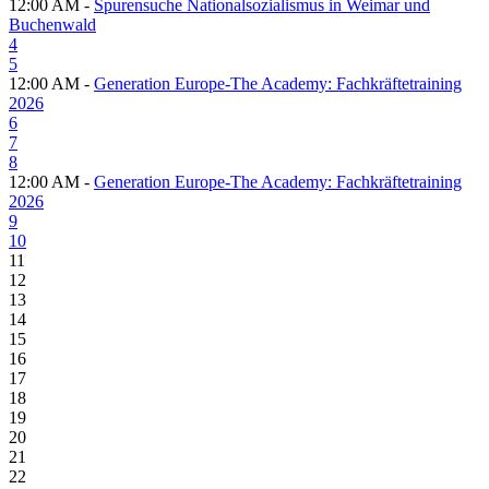
12:00 AM -
Spurensuche Nationalsozialismus in Weimar und
Buchenwald
4
5
12:00 AM -
Generation Europe-The Academy: Fachkräftetraining
2026
6
7
8
12:00 AM -
Generation Europe-The Academy: Fachkräftetraining
2026
9
10
11
12
13
14
15
16
17
18
19
20
21
22