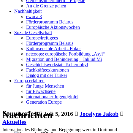
Gemeinsam erinnern – Projekte
An die Grenze gehen
Nachhaltigkeit
ewoca 3
Förderprogramm Belarus
Europäische Aktionswochen
Soziale Gesellschaft
Europe4refugees
Förderprogramm Belarus
Kultursensible Arbeit - Fokus
netcoops: europäische Fortbildung „Asyl“
Migration und Behinderung – Inklud:Mi
Geschichtswerkstatt Tschernobyl
Fachkräfteexkursionen
Dialog mit der Türkei
Europa erfahren
für Junge Menschen
für Erwachsene
Internationaler Jugendgipfel
Generation Europe
Nachrichten
Sommerfest
Juli 5, 2016
Jocelyne Jakob
Aktuelles
Internationales Bildungs- und Begegnungswerk in Dortmund