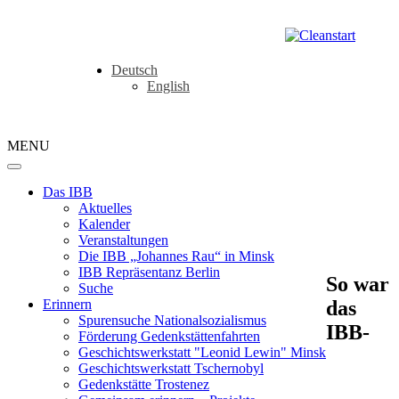
Deutsch
English
MENU
Das IBB
Aktuelles
Kalender
Veranstaltungen
Die IBB „Johannes Rau“ in Minsk
IBB Repräsentanz Berlin
So war
Suche
das
Erinnern
Spurensuche Nationalsozialismus
IBB-
Förderung Gedenkstättenfahrten
Geschichtswerkstatt "Leonid Lewin" Minsk
Geschichtswerkstatt Tschernobyl
Gedenkstätte Trostenez