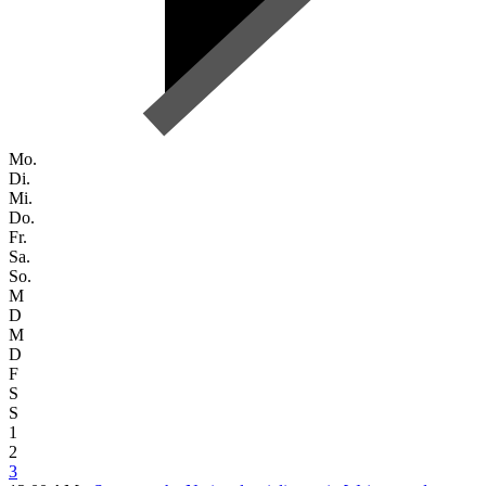
Mo.
Di.
Mi.
Do.
Fr.
Sa.
So.
M
D
M
D
F
S
S
1
2
3