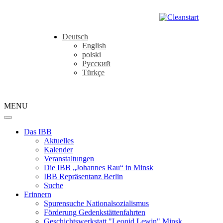
Deutsch
English
polski
Русский
Türkçe
MENU
Das IBB
Aktuelles
Kalender
Veranstaltungen
Die IBB „Johannes Rau“ in Minsk
IBB Repräsentanz Berlin
Suche
Erinnern
Spurensuche Nationalsozialismus
Förderung Gedenkstättenfahrten
Geschichtswerkstatt "Leonid Lewin" Minsk