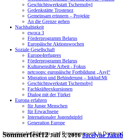
Geschichtswerkstatt Tschernobyl
Gedenkstätte Trostenez
Gemeinsam erinnern – Projekte
An die Grenze gehen
Nachhaltigkeit
ewoca 3
Förderprogramm Belarus
Europäische Aktionswochen
Soziale Gesellschaft
Europe4refugees
Förderprogramm Belarus
Kultursensible Arbeit - Fokus
netcoops: europäische Fortbildung „Asyl“
Migration und Behinderung – Inklud:Mi
Geschichtswerkstatt Tschernobyl
Fachkräfteexkursionen
Dialog mit der Türkei
Europa erfahren
für Junge Menschen
für Erwachsene
Internationaler Jugendgipfel
Generation Europe
Internationales Bildungs- und Begegnungswerk in Dortmund
Sommerfest12
Juli 5, 2016
Jocelyne Jakob