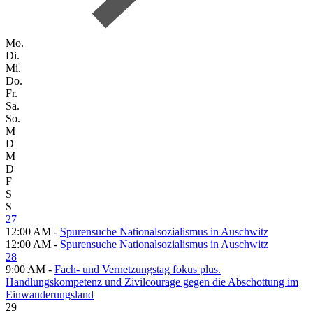
Mo.
Di.
Mi.
Do.
Fr.
Sa.
So.
M
D
M
D
F
S
S
27
12:00 AM -
Spurensuche Nationalsozialismus in Auschwitz
12:00 AM -
Spurensuche Nationalsozialismus in Auschwitz
28
9:00 AM -
Fach- und Vernetzungstag fokus plus.
Handlungskompetenz und Zivilcourage gegen die Abschottung im
Einwanderungsland
29