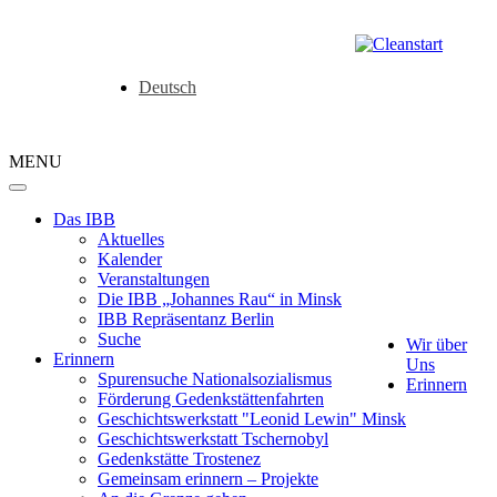
Deutsch
MENU
Das IBB
Aktuelles
Kalender
Veranstaltungen
Die IBB „Johannes Rau“ in Minsk
IBB Repräsentanz Berlin
Suche
Wir über
Erinnern
Uns
Spurensuche Nationalsozialismus
Erinnern
Förderung Gedenkstättenfahrten
Geschichtswerkstatt "Leonid Lewin" Minsk
Geschichtswerkstatt Tschernobyl
Gedenkstätte Trostenez
Gemeinsam erinnern – Projekte