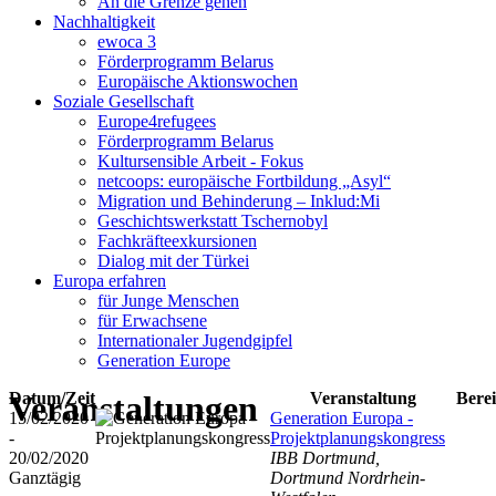
An die Grenze gehen
Nachhaltigkeit
ewoca 3
Förderprogramm Belarus
Europäische Aktionswochen
Soziale Gesellschaft
Europe4refugees
Förderprogramm Belarus
Kultursensible Arbeit - Fokus
netcoops: europäische Fortbildung „Asyl“
Migration und Behinderung – Inklud:Mi
Geschichtswerkstatt Tschernobyl
Fachkräfteexkursionen
Dialog mit der Türkei
Europa erfahren
für Junge Menschen
für Erwachsene
Internationaler Jugendgipfel
Generation Europe
Veranstaltungen
Datum/Zeit
Veranstaltung
Bere
15/02/2020
Generation Europa -
-
Projektplanungskongress
20/02/2020
IBB Dortmund,
Ganztägig
Dortmund Nordrhein-