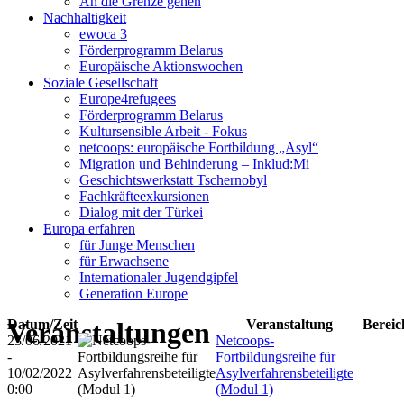
An die Grenze gehen
Nachhaltigkeit
ewoca 3
Förderprogramm Belarus
Europäische Aktionswochen
Soziale Gesellschaft
Europe4refugees
Förderprogramm Belarus
Kultursensible Arbeit - Fokus
netcoops: europäische Fortbildung „Asyl“
Migration und Behinderung – Inklud:Mi
Geschichtswerkstatt Tschernobyl
Fachkräfteexkursionen
Dialog mit der Türkei
Europa erfahren
für Junge Menschen
für Erwachsene
Internationaler Jugendgipfel
Generation Europe
Veranstaltungen
Datum/Zeit
Veranstaltung
Bereic
23/06/2021
Netcoops-
-
Fortbildungsreihe für
10/02/2022
Asylverfahrensbeteiligte
0:00
(Modul 1)