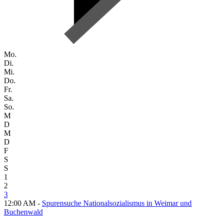
Mo.
Di.
Mi.
Do.
Fr.
Sa.
So.
M
D
M
D
F
S
S
1
2
3
12:00 AM -
Spurensuche Nationalsozialismus in Weimar und
Buchenwald