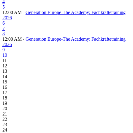
4
5
12:00 AM -
Generation Europe-The Academy: Fachkräftetraining
2026
6
7
8
12:00 AM -
Generation Europe-The Academy: Fachkräftetraining
2026
9
10
11
12
13
14
15
16
17
18
19
20
21
22
23
24