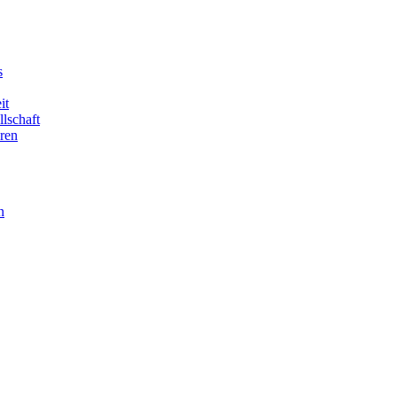
s
it
llschaft
ren
n