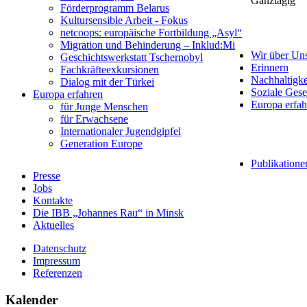
Ganztägig
Förderprogramm Belarus
Kultursensible Arbeit - Fokus
netcoops: europäische Fortbildung „Asyl“
Migration und Behinderung – Inklud:Mi
Wir über Un
Geschichtswerkstatt Tschernobyl
Erinnern
Fachkräfteexkursionen
Nachhaltigke
Dialog mit der Türkei
Soziale Gese
Europa erfahren
Europa erfah
für Junge Menschen
für Erwachsene
Internationaler Jugendgipfel
Generation Europe
Publikatione
Presse
Jobs
Kontakte
Die IBB „Johannes Rau“ in Minsk
Aktuelles
Datenschutz
Impressum
Referenzen
Kalender