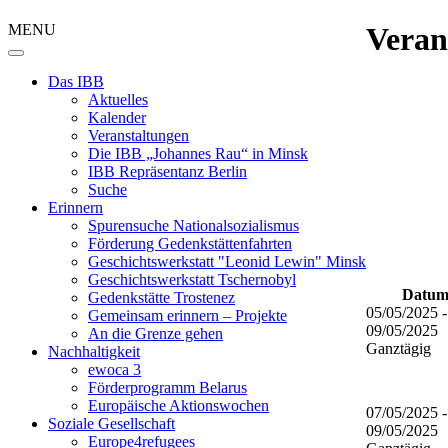
MENU
Veran
Das IBB
Aktuelles
Kalender
Veranstaltungen
Die IBB „Johannes Rau“ in Minsk
IBB Repräsentanz Berlin
Suche
Erinnern
Spurensuche Nationalsozialismus
Förderung Gedenkstättenfahrten
Geschichtswerkstatt "Leonid Lewin" Minsk
Geschichtswerkstatt Tschernobyl
Datum
Gedenkstätte Trostenez
05/05/2025 -
Gemeinsam erinnern – Projekte
09/05/2025
An die Grenze gehen
Ganztägig
Nachhaltigkeit
ewoca 3
Förderprogramm Belarus
Europäische Aktionswochen
07/05/2025 -
Soziale Gesellschaft
09/05/2025
Europe4refugees