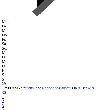
Mo.
Di.
Mi.
Do.
Fr.
Sa.
So.
M
D
M
D
F
S
S
29
12:00 AM -
Spurensuche Nationalsozialismus in Auschwitz
30
1
2
3