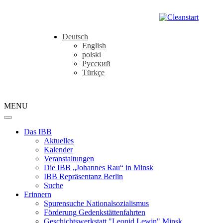
Deutsch
English
polski
Русский
Türkçe
MENU
Das IBB
Aktuelles
Kalender
Veranstaltungen
Die IBB „Johannes Rau“ in Minsk
IBB Repräsentanz Berlin
Suche
Erinnern
Spurensuche Nationalsozialismus
Förderung Gedenkstättenfahrten
Geschichtswerkstatt "Leonid Lewin" Minsk