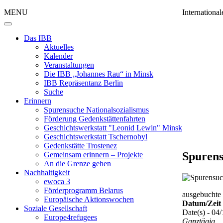
MENU
Internation
Das IBB
Aktuelles
Kalender
Veranstaltungen
Die IBB „Johannes Rau“ in Minsk
IBB Repräsentanz Berlin
Suche
Erinnern
Spurensuche Nationalsozialismus
Förderung Gedenkstättenfahrten
Geschichtswerkstatt "Leonid Lewin" Minsk
Geschichtswerkstatt Tschernobyl
Gedenkstätte Trostenez
Spurens
Gemeinsam erinnern – Projekte
An die Grenze gehen
Nachhaltigkeit
ewoca 3
Förderprogramm Belarus
ausgebuchte 
Europäische Aktionswochen
Datum/Zeit
Soziale Gesellschaft
Date(s) - 04
Europe4refugees
Ganztägig