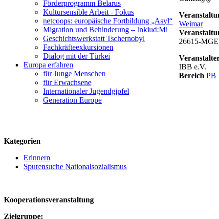
Förderprogramm Belarus
Kultursensible Arbeit - Fokus
Veranstaltu
netcoops: europäische Fortbildung „Asyl“
Weimar
Migration und Behinderung – Inklud:Mi
Veranstalt
Geschichtswerkstatt Tschernobyl
26615-MGE
Fachkräfteexkursionen
Dialog mit der Türkei
Veranstalte
Europa erfahren
IBB e.V.
für Junge Menschen
Bereich
PB
für Erwachsene
Internationaler Jugendgipfel
logo
Generation Europe
Kategorien
Erinnern
Spurensuche Nationalsozialismus
Kooperationsveranstaltung
Zielgruppe: