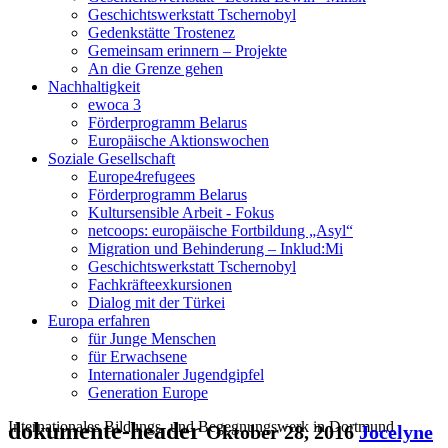
Geschichtswerkstatt Tschernobyl
Gedenkstätte Trostenez
Gemeinsam erinnern – Projekte
An die Grenze gehen
Nachhaltigkeit
ewoca 3
Förderprogramm Belarus
Europäische Aktionswochen
Soziale Gesellschaft
Europe4refugees
Förderprogramm Belarus
Kultursensible Arbeit - Fokus
netcoops: europäische Fortbildung „Asyl“
Migration und Behinderung – Inklud:Mi
Geschichtswerkstatt Tschernobyl
Fachkräfteexkursionen
Dialog mit der Türkei
Europa erfahren
für Junge Menschen
für Erwachsene
Internationaler Jugendgipfel
Generation Europe
Internationales Bildungs- und Begegnungswerk in Dortmund
dokumente-header
Oktober 28, 2016
Jocelyne