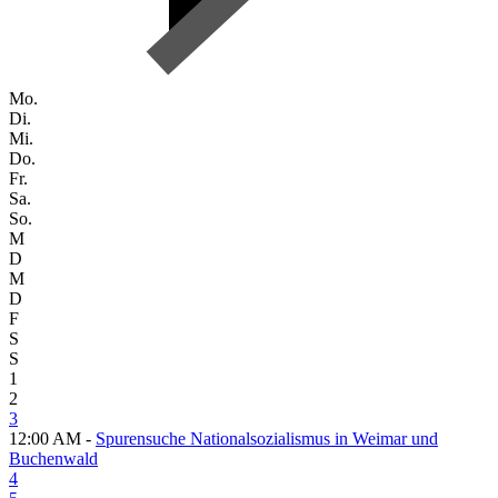
Mo.
Di.
Mi.
Do.
Fr.
Sa.
So.
M
D
M
D
F
S
S
1
2
3
12:00 AM -
Spurensuche Nationalsozialismus in Weimar und
Buchenwald
4