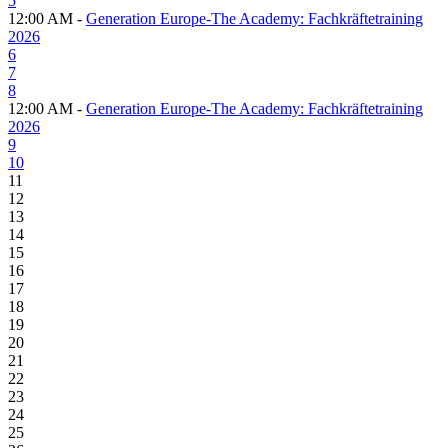
5
12:00 AM -
Generation Europe-The Academy: Fachkräftetraining
2026
6
7
8
12:00 AM -
Generation Europe-The Academy: Fachkräftetraining
2026
9
10
11
12
13
14
15
16
17
18
19
20
21
22
23
24
25