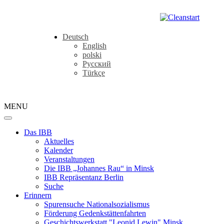
Deutsch
English
polski
Русский
Türkçe
MENU
Das IBB
Aktuelles
Kalender
Veranstaltungen
Die IBB „Johannes Rau“ in Minsk
IBB Repräsentanz Berlin
Suche
Erinnern
Spurensuche Nationalsozialismus
Förderung Gedenkstättenfahrten
Geschichtswerkstatt "Leonid Lewin" Minsk