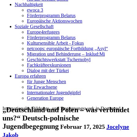
Nachhaltigkeit
ewoca 3
Förderprogramm Belarus
Europäische Aktionswochen
Soziale Gesellschaft
Europe4refugees
Förderprogramm Belarus
Kultursensible Arbeit - Fokus
netcoops: europäische Fortbildung „Asyl“
Migration und Behinderung – Inklud:Mi
Geschichtswerkstatt Tschernobyl
Fachkräfteexkursionen
Dialog mit der Türkei
Europa erfahren
für Junge Menschen
für Erwachsene
Internationaler Jugendgipfel
Generation Europe
Internationales Bildungs- und Begegnungswerk in Dortmund
„Deutschland und Polen – was verbindet
uns?“ Deutsch-polnische
Jugendbegegnung
Februar 17, 2025
Jocelyne
Jakob