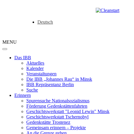
Deutsch
MENU
Das IBB
Aktuelles
Kalender
Veranstaltungen
Die IBB „Johannes Rau“ in Minsk
IBB Repräsentanz Berlin
Suche
Erinnern
Spurensuche Nationalsozialismus
Förderung Gedenkstättenfahrten
Geschichtswerkstatt "Leonid Lewin" Minsk
Geschichtswerkstatt Tschernobyl
Gedenkstätte Trostenez
Gemeinsam erinnern – Projekte
An die Grenze gehen