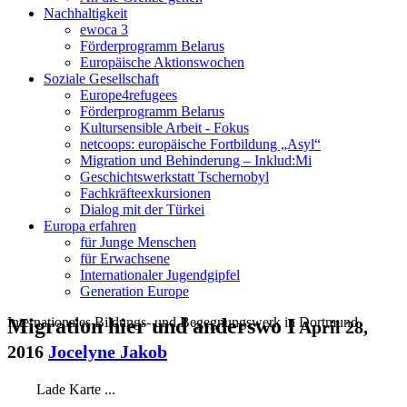
Nachhaltigkeit
ewoca 3
Förderprogramm Belarus
Europäische Aktionswochen
Soziale Gesellschaft
Europe4refugees
Förderprogramm Belarus
Kultursensible Arbeit - Fokus
netcoops: europäische Fortbildung „Asyl“
Migration und Behinderung – Inklud:Mi
Geschichtswerkstatt Tschernobyl
Fachkräfteexkursionen
Dialog mit der Türkei
Europa erfahren
für Junge Menschen
für Erwachsene
Internationaler Jugendgipfel
Generation Europe
Internationales Bildungs- und Begegnungswerk in Dortmund
Migration hier und anderswo I
April 28,
2016
Jocelyne Jakob
Lade Karte ...