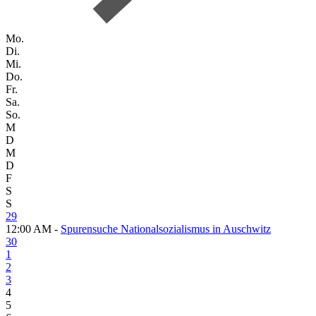
Mo.
Di.
Mi.
Do.
Fr.
Sa.
So.
M
D
M
D
F
S
S
29
12:00 AM -
Spurensuche Nationalsozialismus in Auschwitz
30
1
2
3
4
5