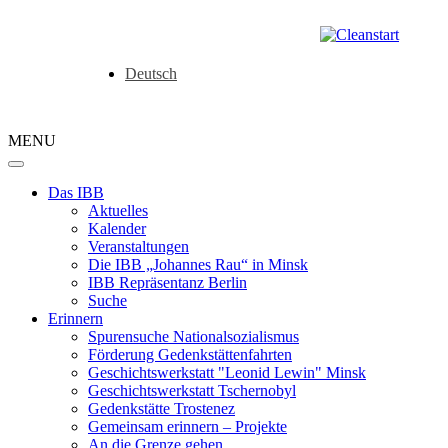
Deutsch
MENU
Das IBB
Aktuelles
Kalender
Veranstaltungen
Die IBB „Johannes Rau“ in Minsk
IBB Repräsentanz Berlin
Suche
Erinnern
Spurensuche Nationalsozialismus
Förderung Gedenkstättenfahrten
Geschichtswerkstatt "Leonid Lewin" Minsk
Geschichtswerkstatt Tschernobyl
Gedenkstätte Trostenez
Gemeinsam erinnern – Projekte
An die Grenze gehen