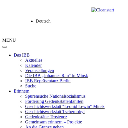
Deutsch
MENU
Das IBB
Aktuelles
Kalender
Veranstaltungen
Die IBB „Johannes Rau“ in Minsk
IBB Repräsentanz Berlin
Suche
Erinnern
Spurensuche Nationalsozialismus
Förderung Gedenkstättenfahrten
Geschichtswerkstatt "Leonid Lewin" Minsk
Geschichtswerkstatt Tschernobyl
Gedenkstätte Trostenez
Gemeinsam erinnern – Projekte
An die Grenze gehen