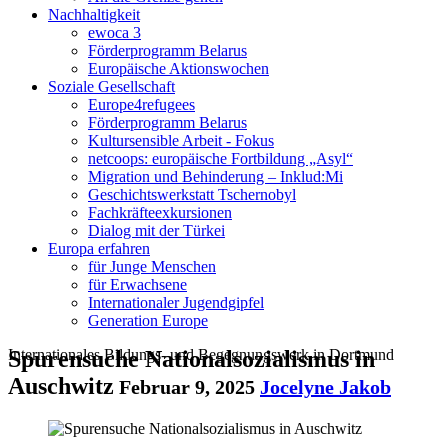
Nachhaltigkeit
ewoca 3
Förderprogramm Belarus
Europäische Aktionswochen
Soziale Gesellschaft
Europe4refugees
Förderprogramm Belarus
Kultursensible Arbeit - Fokus
netcoops: europäische Fortbildung „Asyl“
Migration und Behinderung – Inklud:Mi
Geschichtswerkstatt Tschernobyl
Fachkräfteexkursionen
Dialog mit der Türkei
Europa erfahren
für Junge Menschen
für Erwachsene
Internationaler Jugendgipfel
Generation Europe
Internationales Bildungs- und Begegnungswerk in Dortmund
Spurensuche Nationalsozialismus in
Auschwitz
Februar 9, 2025
Jocelyne Jakob