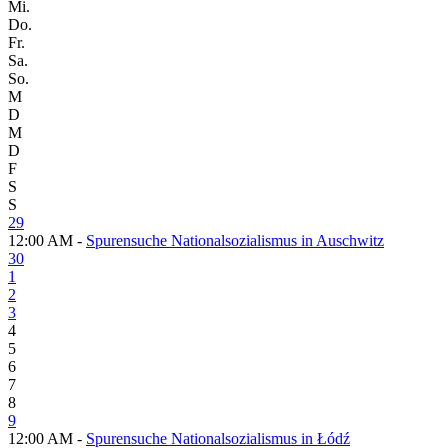
Mi.
Do.
Fr.
Sa.
So.
M
D
M
D
F
S
S
29
12:00 AM -
Spurensuche Nationalsozialismus in Auschwitz
30
1
2
3
4
5
6
7
8
9
12:00 AM -
Spurensuche Nationalsozialismus in Łódź