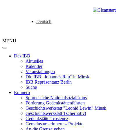
Deutsch
MENU
Das IBB
Aktuelles
Kalender
Veranstaltungen
Die IBB „Johannes Rau“ in Minsk
IBB Repräsentanz Berlin
Suche
Erinnern
Spurensuche Nationalsozialismus
Förderung Gedenkstättenfahrten
Geschichtswerkstatt "Leonid Lewin" Minsk
Geschichtswerkstatt Tschernobyl
Gedenkstätte Trostenez
Gemeinsam erinnern – Projekte
An die Grenze gehen