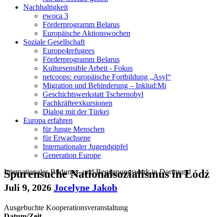
Nachhaltigkeit
ewoca 3
Förderprogramm Belarus
Europäische Aktionswochen
Soziale Gesellschaft
Europe4refugees
Förderprogramm Belarus
Kultursensible Arbeit - Fokus
netcoops: europäische Fortbildung „Asyl“
Migration und Behinderung – Inklud:Mi
Geschichtswerkstatt Tschernobyl
Fachkräfteexkursionen
Dialog mit der Türkei
Europa erfahren
für Junge Menschen
für Erwachsene
Internationaler Jugendgipfel
Generation Europe
Internationales Bildungs- und Begegnungswerk in Dortmund
Spurensuche Nationalsozialismus in Łódź
Juli 9, 2026
Jocelyne Jakob
Ausgebuchte Kooperationsveranstaltung
Datum/Zeit