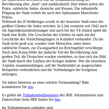
Bevölkerung eher „bunt“ und multikulturell. Hier lebten neben der
Polen, zahlreiche Juden, deutsche und Russen. Die industrielle
Prägung der Stadt verlieh ihr auch den Spitznamen Manchester
Polens.
Während des II Weltkrieges wurde in der besetzten Stadt eines der
größten Ghettos für Juden errichtet. In Lódz existierte seit 1942 auch
ein Jugendkonzentrationslager und auch bei der T4-Aktion spielt die
Stadt eine Rolle. Die Geschichte des Ghettos ist stark mit der
Geschichte des Vernichtungslagers in Kulmhof verbunden. Da die
Stadt recht groß war, wurden viele Menschen, unter ihnen
zahlreiche Frauen, zur Zwangsarbeit ins Reichsgebiet verschleppt.
Nach dem Krieg fehlte der jüdische Teil der Bevölkerung zum
großen Teil, die Deutschen wurden vertrieben, so dass sich das Bild
der Stadt durch den Einfluss des Krieges änderte. Wie die einzelnen
Aspekte zusammenhängen, soll die Studienfahrt an ausgesuchten
Beispielen verdeutlichen und die Verbindungen der Ereignisse
aufzeigen.
Sie haben Interesse an einer solchen Veranstaltung? Bitte
kontaktieren Sie
uns
.
Es gelten die
Teilnahmebedingungen
des IBB. Informationen zum
Datenschutz beim IBB finden Sie
hier
.
Im Teilnahmepreis enthalten sind: