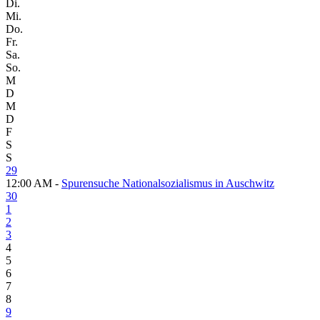
Di.
Mi.
Do.
Fr.
Sa.
So.
M
D
M
D
F
S
S
29
12:00 AM -
Spurensuche Nationalsozialismus in Auschwitz
30
1
2
3
4
5
6
7
8
9