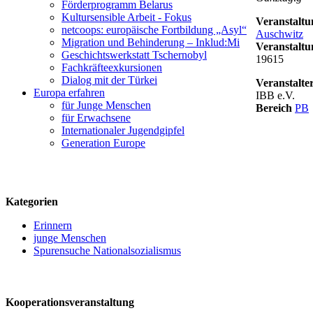
Förderprogramm Belarus
Kultursensible Arbeit - Fokus
Veranstaltu
netcoops: europäische Fortbildung „Asyl“
Auschwitz
Migration und Behinderung – Inklud:Mi
Veranstalt
Geschichtswerkstatt Tschernobyl
19615
Fachkräfteexkursionen
Dialog mit der Türkei
Veranstalte
Europa erfahren
IBB e.V.
für Junge Menschen
Bereich
PB
für Erwachsene
Internationaler Jugendgipfel
logo
Generation Europe
Kategorien
Erinnern
junge Menschen
Spurensuche Nationalsozialismus
Kooperationsveranstaltung