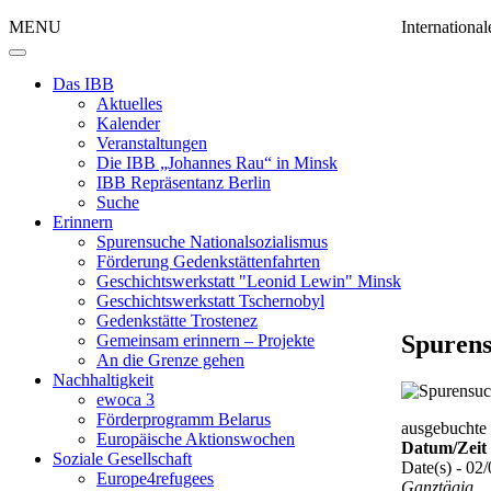
MENU
Internation
Das IBB
Aktuelles
Kalender
Veranstaltungen
Die IBB „Johannes Rau“ in Minsk
IBB Repräsentanz Berlin
Suche
Erinnern
Spurensuche Nationalsozialismus
Förderung Gedenkstättenfahrten
Geschichtswerkstatt "Leonid Lewin" Minsk
Geschichtswerkstatt Tschernobyl
Gedenkstätte Trostenez
Spurens
Gemeinsam erinnern – Projekte
An die Grenze gehen
Nachhaltigkeit
ewoca 3
Förderprogramm Belarus
ausgebuchte 
Europäische Aktionswochen
Datum/Zeit
Soziale Gesellschaft
Date(s) - 02
Europe4refugees
Ganztägig