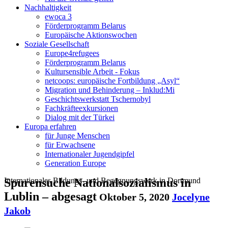
Nachhaltigkeit
ewoca 3
Förderprogramm Belarus
Europäische Aktionswochen
Soziale Gesellschaft
Europe4refugees
Förderprogramm Belarus
Kultursensible Arbeit - Fokus
netcoops: europäische Fortbildung „Asyl“
Migration und Behinderung – Inklud:Mi
Geschichtswerkstatt Tschernobyl
Fachkräfteexkursionen
Dialog mit der Türkei
Europa erfahren
für Junge Menschen
für Erwachsene
Internationaler Jugendgipfel
Generation Europe
Internationales Bildungs- und Begegnungswerk in Dortmund
Spurensuche Nationalsozialismus in
Lublin – abgesagt
Oktober 5, 2020
Jocelyne
Jakob