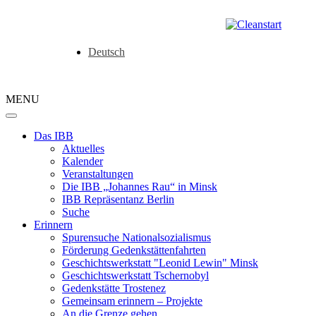
Deutsch
MENU
Das IBB
Aktuelles
Kalender
Veranstaltungen
Die IBB „Johannes Rau“ in Minsk
IBB Repräsentanz Berlin
Suche
Erinnern
Spurensuche Nationalsozialismus
Förderung Gedenkstättenfahrten
Geschichtswerkstatt "Leonid Lewin" Minsk
Geschichtswerkstatt Tschernobyl
Gedenkstätte Trostenez
Gemeinsam erinnern – Projekte
An die Grenze gehen