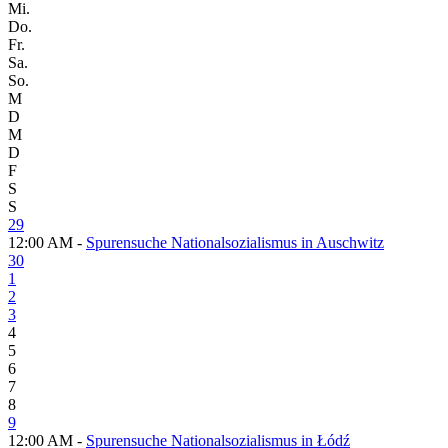
Mi.
Do.
Fr.
Sa.
So.
M
D
M
D
F
S
S
29
12:00 AM -
Spurensuche Nationalsozialismus in Auschwitz
30
1
2
3
4
5
6
7
8
9
12:00 AM -
Spurensuche Nationalsozialismus in Łódź