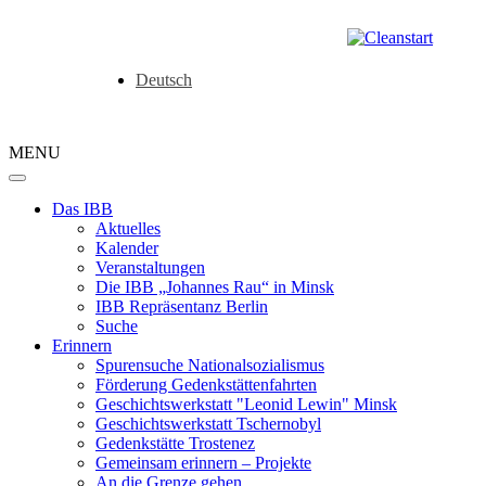
Deutsch
MENU
Das IBB
Aktuelles
Kalender
Veranstaltungen
Die IBB „Johannes Rau“ in Minsk
IBB Repräsentanz Berlin
Suche
Erinnern
Spurensuche Nationalsozialismus
Förderung Gedenkstättenfahrten
Geschichtswerkstatt "Leonid Lewin" Minsk
Geschichtswerkstatt Tschernobyl
Gedenkstätte Trostenez
Gemeinsam erinnern – Projekte
An die Grenze gehen