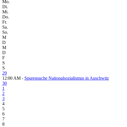
Mo.
Di.
Mi.
Do.
Fr.
Sa.
So.
M
D
M
D
F
S
S
29
12:00 AM -
Spurensuche Nationalsozialismus in Auschwitz
30
1
2
3
4
5
6
7
8