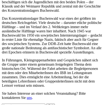
beschäftigen sich die Jugendlichen mit den beiden Polen – der
Klassik und der Weimarer Republik und zentral mit der Geschichte
des Konzentrationslagers Buchenwald.
Das Konzentrationslager Buchenwald war eines der größten im
deutschen Reichsgebiet. Viele deutsche – darunter etliche politische
Häftlinge – und im Verlauf des 2. Weltkrieges immer mehr
ausländische Häftlinge waren hier inhaftiert. Nach 1945 war
Buchenwald bis 1950 ein sowjetisches Internierungslager – gedacht
in erster Linie für ehemalige Nazis, faktisch aber auch für Gegner
des sowjetischen Systems. Zur DDR-Zeit hatte Buchenwald eine
große nationale Bedeutung als antifaschistischer Symbolort. An alle
drei Epochen erinnern in Buchenwald spezielle Ausstellungen.
In Führungen, Kleingruppenarbeiten und Gesprächen nähert sich
die Gruppe unter einem gemeinsam festgelegten Thema dem
historischen Ort. Während der Fahrt arbeiten die Begleitpersonen
mit dem oder den MitarbeiterInnen des IBB im Leitungsteam
zusammen. Dies ermöglicht eine Arbeitsteilung, bei der die
beteiligten LehrerInnen oder GruppenleiterInnen nicht mit dem
Lernort vertraut sein müssen.
Sie haben Interesse an einer solchen Veranstaltung? Bitte
kontaktieren Sie
uns
.