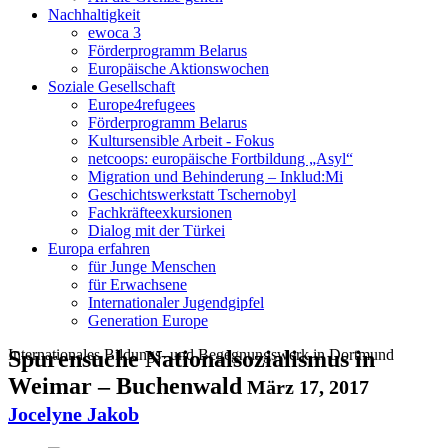
Nachhaltigkeit
ewoca 3
Förderprogramm Belarus
Europäische Aktionswochen
Soziale Gesellschaft
Europe4refugees
Förderprogramm Belarus
Kultursensible Arbeit - Fokus
netcoops: europäische Fortbildung „Asyl“
Migration und Behinderung – Inklud:Mi
Geschichtswerkstatt Tschernobyl
Fachkräfteexkursionen
Dialog mit der Türkei
Europa erfahren
für Junge Menschen
für Erwachsene
Internationaler Jugendgipfel
Generation Europe
Internationales Bildungs- und Begegnungswerk in Dortmund
Spurensuche Nationalsozialismus in
Weimar – Buchenwald
März 17, 2017
Jocelyne Jakob