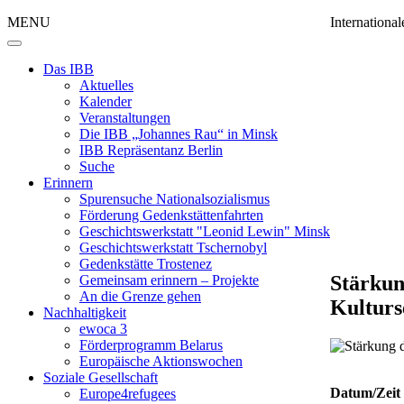
MENU
Internation
Das IBB
Aktuelles
Kalender
Veranstaltungen
Die IBB „Johannes Rau“ in Minsk
IBB Repräsentanz Berlin
Suche
Erinnern
Spurensuche Nationalsozialismus
Förderung Gedenkstättenfahrten
Geschichtswerkstatt "Leonid Lewin" Minsk
Geschichtswerkstatt Tschernobyl
Gedenkstätte Trostenez
Stärkun
Gemeinsam erinnern – Projekte
An die Grenze gehen
Kulturs
Nachhaltigkeit
ewoca 3
Förderprogramm Belarus
Europäische Aktionswochen
Soziale Gesellschaft
Datum/Zeit
Europe4refugees