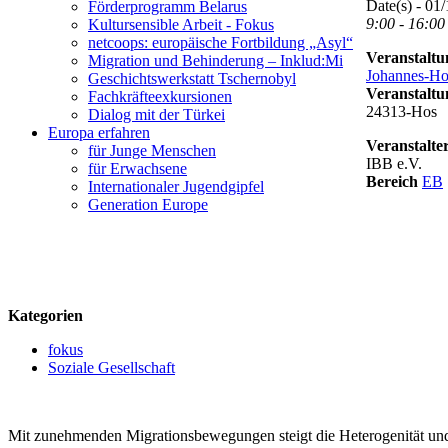
Date(s) - 01
Förderprogramm Belarus
9:00 - 16:00
Kultursensible Arbeit - Fokus
netcoops: europäische Fortbildung „Asyl“
Veranstaltu
Migration und Behinderung – Inklud:Mi
Johannes-Ho
Geschichtswerkstatt Tschernobyl
Veranstalt
Fachkräfteexkursionen
24313-Hos
Dialog mit der Türkei
Europa erfahren
Veranstalte
für Junge Menschen
IBB e.V.
für Erwachsene
Bereich
EB
Internationaler Jugendgipfel
Generation Europe
logo
Kategorien
fokus
Soziale Gesellschaft
Mit zunehmenden Migrationsbewegungen steigt die Heterogenität und ku