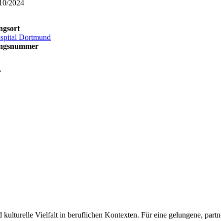
/10/2024
ngsort
spital Dortmund
ungsnummer
r
lturelle Vielfalt in beruflichen Kontexten. Für eine gelungene, partn