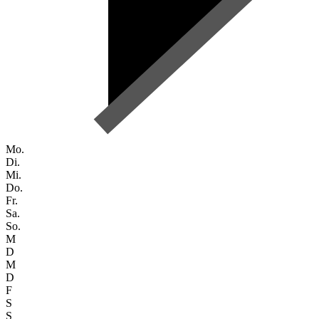
Mo.
Di.
Mi.
Do.
Fr.
Sa.
So.
M
D
M
D
F
S
S