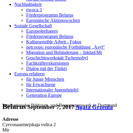
Nachhaltigkeit
ewoca 3
Förderprogramm Belarus
Europäische Aktionswochen
Soziale Gesellschaft
Europe4refugees
Förderprogramm Belarus
Kultursensible Arbeit - Fokus
netcoops: europäische Fortbildung „Asyl“
Migration und Behinderung – Inklud:Mi
Geschichtswerkstatt Tschernobyl
Fachkräfteexkursionen
Dialog mit der Türkei
Europa erfahren
für Junge Menschen
für Erwachsene
Internationaler Jugendgipfel
Generation Europe
Internationales Bildungs- und Begegnungswerk in Dortmund
Belarus
September 7, 2017
Agata Grzenia
Adresse
Cyrvonaarmiejskaja vulica 2
Mir