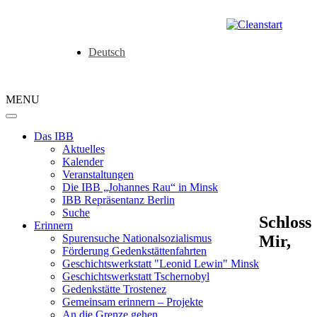
Deutsch
MENU
Das IBB
Aktuelles
Kalender
Veranstaltungen
Die IBB „Johannes Rau“ in Minsk
IBB Repräsentanz Berlin
Suche
Schloss
Erinnern
Mir,
Spurensuche Nationalsozialismus
Förderung Gedenkstättenfahrten
Geschichtswerkstatt "Leonid Lewin" Minsk
Geschichtswerkstatt Tschernobyl
Gedenkstätte Trostenez
Gemeinsam erinnern – Projekte
An die Grenze gehen