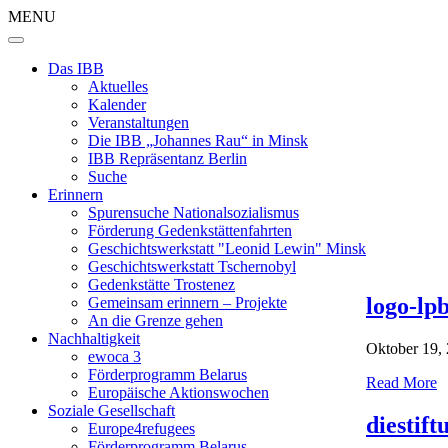
MENU
Das IBB
Aktuelles
Kalender
Veranstaltungen
Die IBB „Johannes Rau“ in Minsk
IBB Repräsentanz Berlin
Suche
Erinnern
Spurensuche Nationalsozialismus
Förderung Gedenkstättenfahrten
Geschichtswerkstatt "Leonid Lewin" Minsk
Geschichtswerkstatt Tschernobyl
Gedenkstätte Trostenez
logo-lp
Gemeinsam erinnern – Projekte
An die Grenze gehen
Nachhaltigkeit
Oktober 19,
ewoca 3
Förderprogramm Belarus
Read More
Europäische Aktionswochen
Soziale Gesellschaft
diestift
Europe4refugees
Förderprogramm Belarus