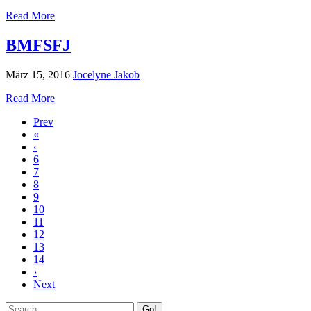
Read More
BMFSFJ
März 15, 2016
Jocelyne Jakob
Read More
Prev
«
‹
6
7
8
9
10
11
12
13
14
›
Next
Go!