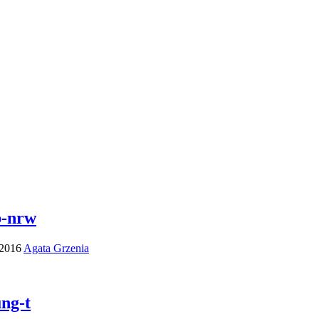
b-nrw
 2016
Agata Grzenia
ung-t