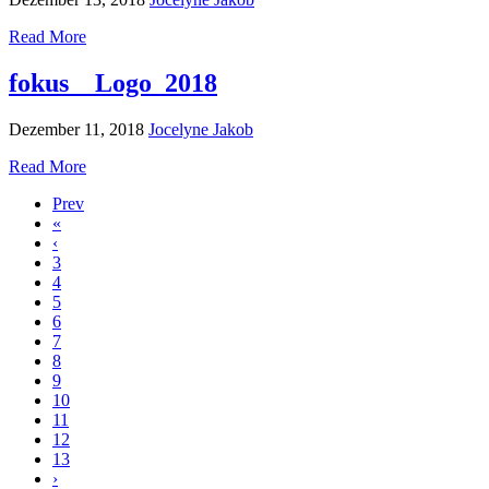
Read More
fokus__Logo_2018
Dezember 11, 2018
Jocelyne Jakob
Read More
Prev
«
‹
3
4
5
6
7
8
9
10
11
12
13
›