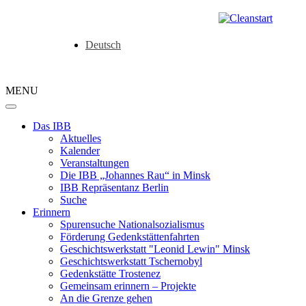
Deutsch
MENU
Das IBB
Aktuelles
Kalender
Veranstaltungen
Die IBB „Johannes Rau“ in Minsk
IBB Repräsentanz Berlin
Suche
Erinnern
Spurensuche Nationalsozialismus
Förderung Gedenkstättenfahrten
Geschichtswerkstatt "Leonid Lewin" Minsk
Geschichtswerkstatt Tschernobyl
Gedenkstätte Trostenez
Gemeinsam erinnern – Projekte
An die Grenze gehen