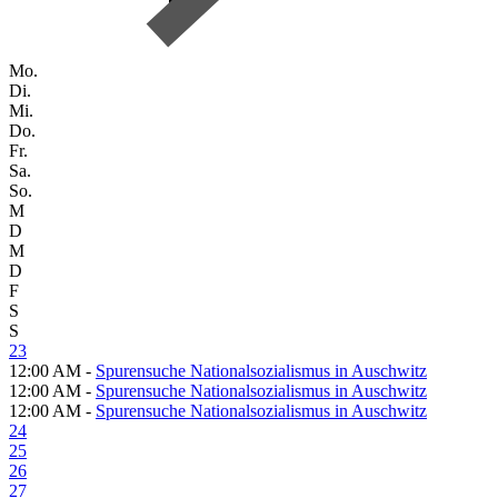
Mo.
Di.
Mi.
Do.
Fr.
Sa.
So.
M
D
M
D
F
S
S
23
12:00 AM -
Spurensuche Nationalsozialismus in Auschwitz
12:00 AM -
Spurensuche Nationalsozialismus in Auschwitz
12:00 AM -
Spurensuche Nationalsozialismus in Auschwitz
24
25
26
27