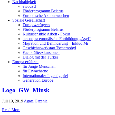
Nachhaltigkeit
ewoca 3
Förderprogramm Belarus
Europäische Aktionswochen
Soziale Gesellschaft
Europe4refugees
Förderprogramm Belarus
Kultursensible Arbeit - Fokus
netcoops: europäische Fortbildung „Asyl“
Migration und Behinderung – Inklud:Mi
Geschichtswerkstatt Tschernobyl
Fachkräfteexkursionen
Dialog mit der Türkei
Europa erfahren
für Junge Menschen
für Erwachsene
Internationaler Jugendgipfel
Generation Europe
Logo_GW_Minsk
Juli 19, 2019
Agata Grzenia
Read More