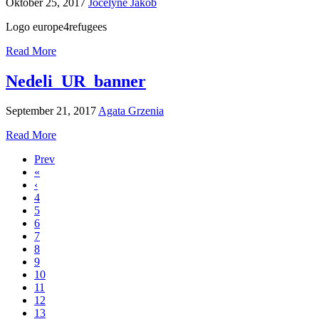
Oktober 25, 2017
Jocelyne Jakob
Logo europe4refugees
Read More
Nedeli_UR_banner
September 21, 2017
Agata Grzenia
Read More
Prev
«
‹
4
5
6
7
8
9
10
11
12
13