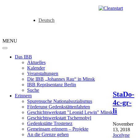
Deutsch
MENU
Das IBB
Aktuelles
Kalender
Veranstaltungen
Die IBB „Johannes Rau“ in Minsk
IBB Repräsentanz Berlin
Suche
StaDo-
Erinnern
4c-gr-
Spurensuche Nationalsozialismus
Förderung Gedenkstättenfahrten
li
Geschichtswerkstatt "Leonid Lewin" Minsk
Geschichtswerkstatt Tschernobyl
Gedenkstätte Trostenez
November
Gemeinsam erinnern – Projekte
13, 2018
An die Grenze gehen
Jocelyne