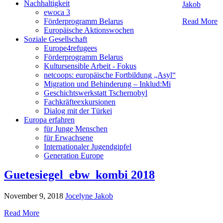
Nachhaltigkeit
Jakob
ewoca 3
Read More
Förderprogramm Belarus
Europäische Aktionswochen
Soziale Gesellschaft
Europe4refugees
Förderprogramm Belarus
Kultursensible Arbeit - Fokus
netcoops: europäische Fortbildung „Asyl“
Migration und Behinderung – Inklud:Mi
Geschichtswerkstatt Tschernobyl
Fachkräfteexkursionen
Dialog mit der Türkei
Europa erfahren
für Junge Menschen
für Erwachsene
Internationaler Jugendgipfel
Generation Europe
Guetesiegel_ebw_kombi 2018
November 9, 2018
Jocelyne Jakob
Read More