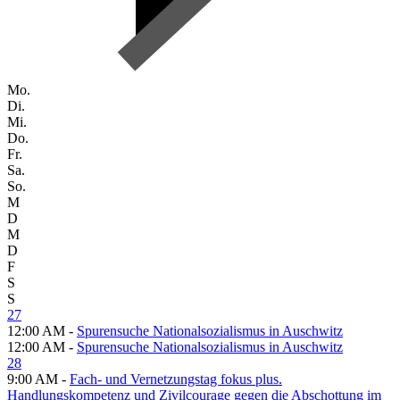
Mo.
Di.
Mi.
Do.
Fr.
Sa.
So.
M
D
M
D
F
S
S
27
12:00 AM -
Spurensuche Nationalsozialismus in Auschwitz
12:00 AM -
Spurensuche Nationalsozialismus in Auschwitz
28
9:00 AM -
Fach- und Vernetzungstag fokus plus.
Handlungskompetenz und Zivilcourage gegen die Abschottung im