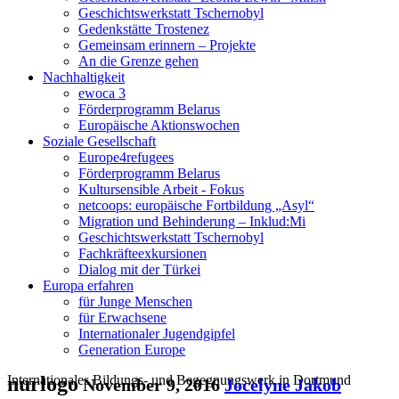
Geschichtswerkstatt Tschernobyl
Gedenkstätte Trostenez
Gemeinsam erinnern – Projekte
An die Grenze gehen
Nachhaltigkeit
ewoca 3
Förderprogramm Belarus
Europäische Aktionswochen
Soziale Gesellschaft
Europe4refugees
Förderprogramm Belarus
Kultursensible Arbeit - Fokus
netcoops: europäische Fortbildung „Asyl“
Migration und Behinderung – Inklud:Mi
Geschichtswerkstatt Tschernobyl
Fachkräfteexkursionen
Dialog mit der Türkei
Europa erfahren
für Junge Menschen
für Erwachsene
Internationaler Jugendgipfel
Generation Europe
Internationales Bildungs- und Begegnungswerk in Dortmund
nurlogo
November 9, 2016
Jocelyne Jakob