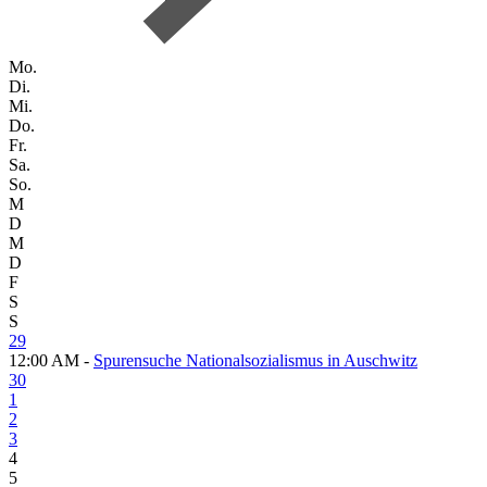
Mo.
Di.
Mi.
Do.
Fr.
Sa.
So.
M
D
M
D
F
S
S
29
12:00 AM -
Spurensuche Nationalsozialismus in Auschwitz
30
1
2
3
4
5