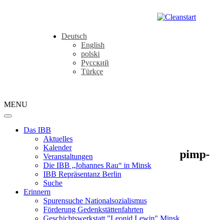
Deutsch
English
polski
Русский
Türkçe
MENU
Das IBB
Aktuelles
Kalender
pimp-
Veranstaltungen
Die IBB „Johannes Rau“ in Minsk
IBB Repräsentanz Berlin
Suche
Erinnern
Spurensuche Nationalsozialismus
Förderung Gedenkstättenfahrten
Geschichtswerkstatt "Leonid Lewin" Minsk