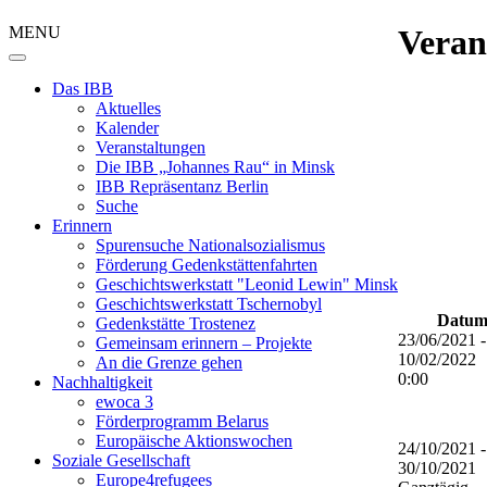
MENU
Veran
Das IBB
Aktuelles
Kalender
Veranstaltungen
Die IBB „Johannes Rau“ in Minsk
IBB Repräsentanz Berlin
Suche
Erinnern
Spurensuche Nationalsozialismus
Förderung Gedenkstättenfahrten
Geschichtswerkstatt "Leonid Lewin" Minsk
Geschichtswerkstatt Tschernobyl
Datum
Gedenkstätte Trostenez
23/06/2021 -
Gemeinsam erinnern – Projekte
10/02/2022
An die Grenze gehen
0:00
Nachhaltigkeit
ewoca 3
Förderprogramm Belarus
Europäische Aktionswochen
24/10/2021 -
Soziale Gesellschaft
30/10/2021
Europe4refugees