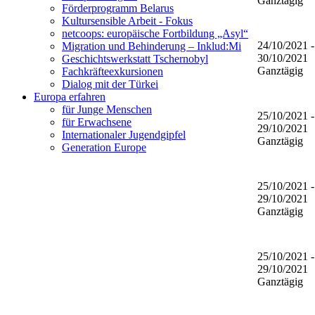
Ganztägig
Förderprogramm Belarus
Kultursensible Arbeit - Fokus
netcoops: europäische Fortbildung „Asyl“
24/10/2021 -
Migration und Behinderung – Inklud:Mi
30/10/2021
Geschichtswerkstatt Tschernobyl
Ganztägig
Fachkräfteexkursionen
Dialog mit der Türkei
Europa erfahren
für Junge Menschen
25/10/2021 -
für Erwachsene
29/10/2021
Internationaler Jugendgipfel
Ganztägig
Generation Europe
25/10/2021 -
29/10/2021
Ganztägig
25/10/2021 -
29/10/2021
Ganztägig