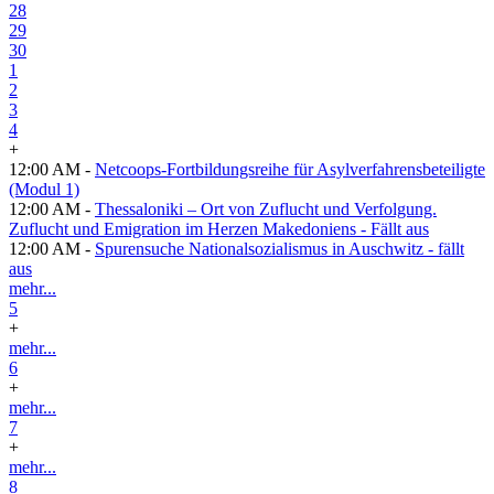
28
29
30
1
2
3
4
+
12:00 AM -
Netcoops-Fortbildungsreihe für Asylverfahrensbeteiligte
(Modul 1)
12:00 AM -
Thessaloniki – Ort von Zuflucht und Verfolgung.
Zuflucht und Emigration im Herzen Makedoniens - Fällt aus
12:00 AM -
Spurensuche Nationalsozialismus in Auschwitz - fällt
aus
mehr...
5
+
mehr...
6
+
mehr...
7
+
mehr...
8