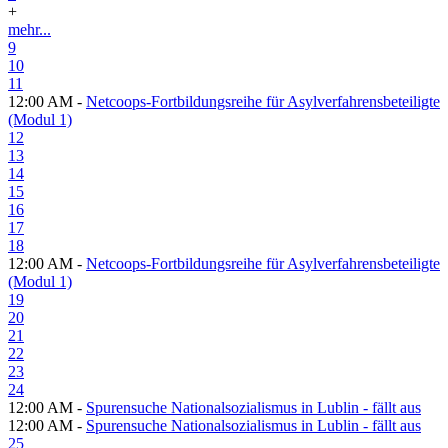
+
mehr...
9
10
11
12:00 AM -
Netcoops-Fortbildungsreihe für Asylverfahrensbeteiligte
(Modul 1)
12
13
14
15
16
17
18
12:00 AM -
Netcoops-Fortbildungsreihe für Asylverfahrensbeteiligte
(Modul 1)
19
20
21
22
23
24
12:00 AM -
Spurensuche Nationalsozialismus in Lublin - fällt aus
12:00 AM -
Spurensuche Nationalsozialismus in Lublin - fällt aus
25