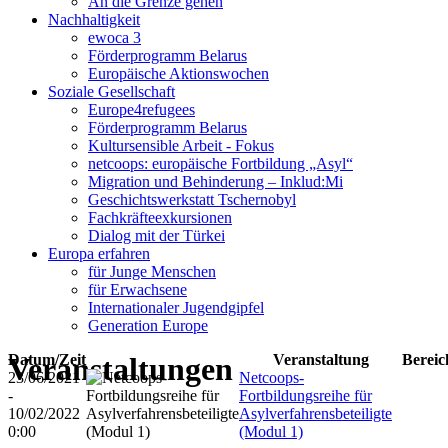
An die Grenze gehen
Nachhaltigkeit
ewoca 3
Förderprogramm Belarus
Europäische Aktionswochen
Soziale Gesellschaft
Europe4refugees
Förderprogramm Belarus
Kultursensible Arbeit - Fokus
netcoops: europäische Fortbildung „Asyl“
Migration und Behinderung – Inklud:Mi
Geschichtswerkstatt Tschernobyl
Fachkräfteexkursionen
Dialog mit der Türkei
Europa erfahren
für Junge Menschen
für Erwachsene
Internationaler Jugendgipfel
Generation Europe
Veranstaltungen
Datum/Zeit
Veranstaltung
Bereic
23/06/2021
Netcoops-
-
Fortbildungsreihe für
10/02/2022
Asylverfahrensbeteiligte
0:00
(Modul 1)