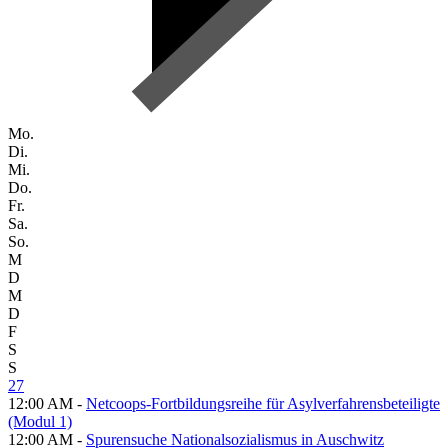
Mo.
Di.
Mi.
Do.
Fr.
Sa.
So.
M
D
M
D
F
S
S
27
12:00 AM -
Netcoops-Fortbildungsreihe für Asylverfahrensbeteiligte
(Modul 1)
12:00 AM -
Spurensuche Nationalsozialismus in Auschwitz