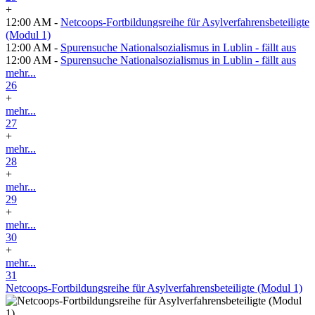
+
12:00 AM -
Netcoops-Fortbildungsreihe für Asylverfahrensbeteiligte
(Modul 1)
12:00 AM -
Spurensuche Nationalsozialismus in Lublin - fällt aus
12:00 AM -
Spurensuche Nationalsozialismus in Lublin - fällt aus
mehr...
26
+
mehr...
27
+
mehr...
28
+
mehr...
29
+
mehr...
30
+
mehr...
31
Netcoops-Fortbildungsreihe für Asylverfahrensbeteiligte (Modul 1)