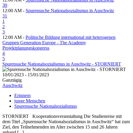
30
12:00 AM -
Spurensuche Nationalsozialismus in Auschwitz
31
1
2
3
12:00 AM -
Politische Bildung international mit heterogenen
Gruppen Generation Europe - The Academy
Projektplanungskongress
4
5
Spurensuche Nationalsozialismus in Auschwitz - STORNIERT
10/01/2023 - 15/01/2023
Ganztägig
Auschwitz
Erinnern
junge Menschen
Spurensuche Nationalsozialismus
STORNIERT Kooperationsveranstaltung Die Studienreise mit
dem Titel „Spurensuche Nationalsozialismus in Auschwitz“ hat zum
Ziel, den Teilnehmenden im Alter zwischen 15 und 26 Jahren
anhand [...]