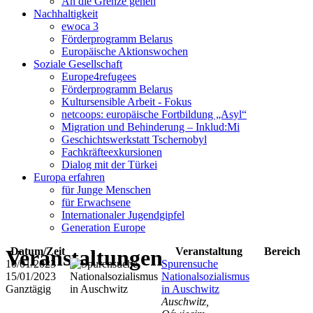
An die Grenze gehen
Nachhaltigkeit
ewoca 3
Förderprogramm Belarus
Europäische Aktionswochen
Soziale Gesellschaft
Europe4refugees
Förderprogramm Belarus
Kultursensible Arbeit - Fokus
netcoops: europäische Fortbildung „Asyl“
Migration und Behinderung – Inklud:Mi
Geschichtswerkstatt Tschernobyl
Fachkräfteexkursionen
Dialog mit der Türkei
Europa erfahren
für Junge Menschen
für Erwachsene
Internationaler Jugendgipfel
Generation Europe
Veranstaltungen
Datum/Zeit
Veranstaltung
Bereich
10/01/2023 -
Spurensuche
15/01/2023
Nationalsozialismus
Ganztägig
in Auschwitz
Auschwitz,