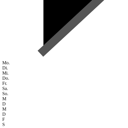
Mo.
Di.
Mi.
Do.
Fr.
Sa.
So.
M
D
M
D
F
S