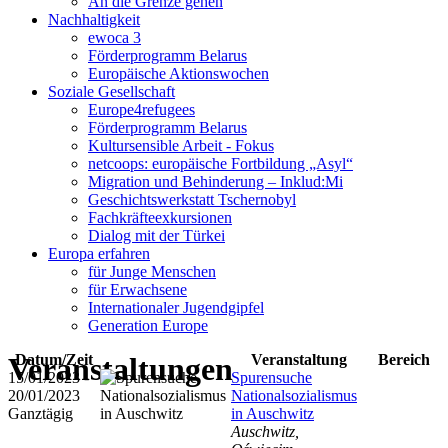
An die Grenze gehen
Nachhaltigkeit
ewoca 3
Förderprogramm Belarus
Europäische Aktionswochen
Soziale Gesellschaft
Europe4refugees
Förderprogramm Belarus
Kultursensible Arbeit - Fokus
netcoops: europäische Fortbildung „Asyl“
Migration und Behinderung – Inklud:Mi
Geschichtswerkstatt Tschernobyl
Fachkräfteexkursionen
Dialog mit der Türkei
Europa erfahren
für Junge Menschen
für Erwachsene
Internationaler Jugendgipfel
Generation Europe
Veranstaltungen
Datum/Zeit
Veranstaltung
Bereich
15/01/2023 -
Spurensuche
20/01/2023
Nationalsozialismus
Ganztägig
in Auschwitz
Auschwitz,