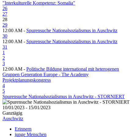
"Interkulturelle Kompetenz: Somalia"
26
27
28
29
12:00 AM -
Spurensuche Nationalsozialismus in Auschwitz
30
12:00 AM -
Spurensuche Nationalsozialismus in Auschwitz
31
1
2
3
12:00 AM -
Politische Bildung international mit heterogenen
Gruppen Generation Europe - The Academy
Projektplanungskongress
4
5
Spurensuche Nationalsozialismus in Auschwitz - STORNIERT
10/01/2023 - 15/01/2023
Ganztägig
Auschwitz
Erinnern
junge Menschen