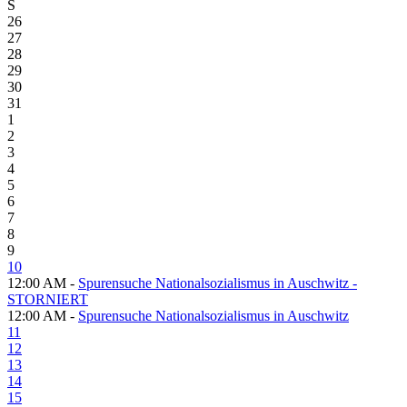
S
26
27
28
29
30
31
1
2
3
4
5
6
7
8
9
10
12:00 AM -
Spurensuche Nationalsozialismus in Auschwitz -
STORNIERT
12:00 AM -
Spurensuche Nationalsozialismus in Auschwitz
11
12
13
14
15