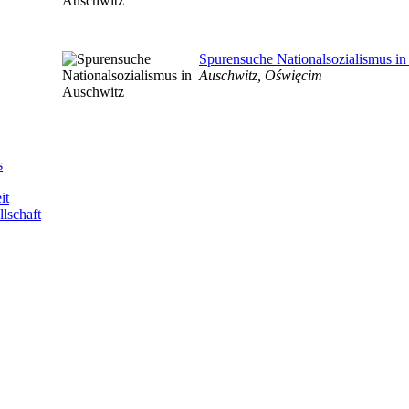
Spurensuche Nationalsozialismus i
Auschwitz, Oświęcim
s
it
llschaft