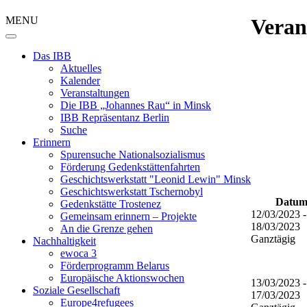
MENU
Veran
Das IBB
Aktuelles
Kalender
Veranstaltungen
Die IBB „Johannes Rau“ in Minsk
IBB Repräsentanz Berlin
Suche
Erinnern
Spurensuche Nationalsozialismus
Förderung Gedenkstättenfahrten
Geschichtswerkstatt "Leonid Lewin" Minsk
Geschichtswerkstatt Tschernobyl
Datum
Gedenkstätte Trostenez
12/03/2023 -
Gemeinsam erinnern – Projekte
18/03/2023
An die Grenze gehen
Ganztägig
Nachhaltigkeit
ewoca 3
Förderprogramm Belarus
Europäische Aktionswochen
13/03/2023 -
Soziale Gesellschaft
17/03/2023
Europe4refugees