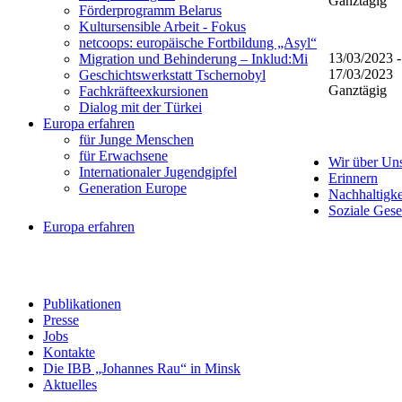
Ganztägig
Förderprogramm Belarus
Kultursensible Arbeit - Fokus
netcoops: europäische Fortbildung „Asyl“
13/03/2023 -
Migration und Behinderung – Inklud:Mi
17/03/2023
Geschichtswerkstatt Tschernobyl
Ganztägig
Fachkräfteexkursionen
Dialog mit der Türkei
Europa erfahren
für Junge Menschen
für Erwachsene
Wir über Un
Internationaler Jugendgipfel
Erinnern
Generation Europe
Nachhaltigke
Soziale Gese
Europa erfahren
Publikationen
Presse
Jobs
Kontakte
Die IBB „Johannes Rau“ in Minsk
Aktuelles