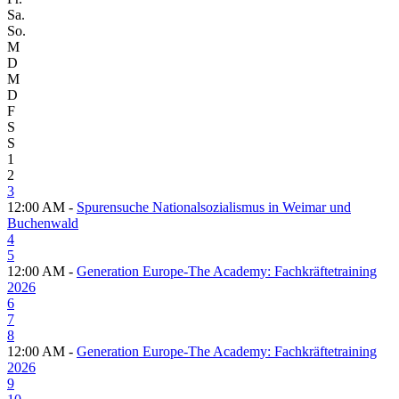
Sa.
So.
M
D
M
D
F
S
S
1
2
3
12:00 AM -
Spurensuche Nationalsozialismus in Weimar und
Buchenwald
4
5
12:00 AM -
Generation Europe-The Academy: Fachkräftetraining
2026
6
7
8
12:00 AM -
Generation Europe-The Academy: Fachkräftetraining
2026
9