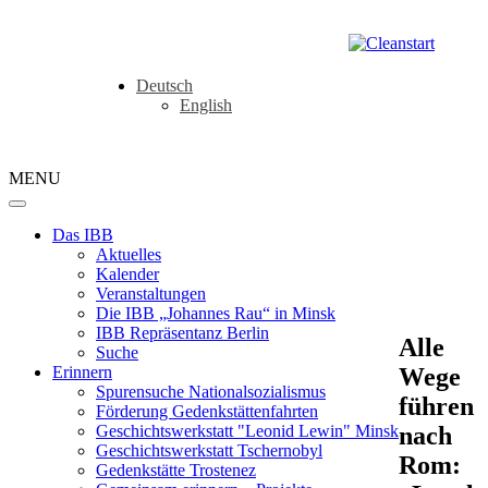
Deutsch
English
MENU
Das IBB
Aktuelles
Kalender
Veranstaltungen
Die IBB „Johannes Rau“ in Minsk
IBB Repräsentanz Berlin
Alle
Suche
Wege
Erinnern
Spurensuche Nationalsozialismus
führen
Förderung Gedenkstättenfahrten
nach
Geschichtswerkstatt "Leonid Lewin" Minsk
Geschichtswerkstatt Tschernobyl
Rom:
Gedenkstätte Trostenez