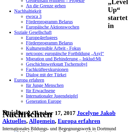
„Level
Gemeinsam erinnern – Projekte
An die Grenze gehen
Up“
Nachhaltigkeit
startet
ewoca 3
Förderprogramm Belarus
in
Europäische Aktionswochen
Soziale Gesellschaft
Europe4refugees
Förderprogramm Belarus
Kultursensible Arbeit - Fokus
netcoops: europäische Fortbildung „Asyl“
Migration und Behinderung – Inklud:Mi
Geschichtswerkstatt Tschernobyl
Fachkräfteexkursionen
Dialog mit der Türkei
Europa erfahren
für Junge Menschen
für Erwachsene
Internationaler Jugendgipfel
Generation Europe
Nachrichten
Duisburg
Oktober 17, 2017
Jocelyne Jakob
Aktuelles
,
Allgemein
,
Europa erfahren
Internationales Bildungs- und Begegnungswerk in Dortmund