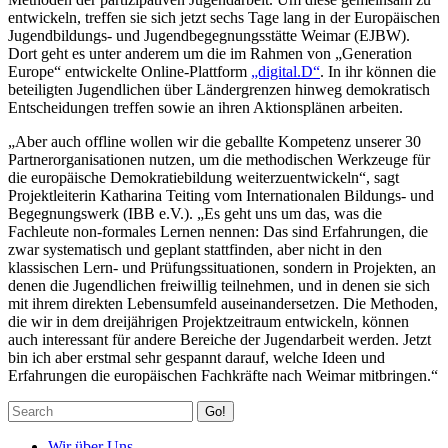
entwickeln, treffen sie sich jetzt sechs Tage lang in der Europäischen
Jugendbildungs- und Jugendbegegnungsstätte Weimar (EJBW).
Dort geht es unter anderem um die im Rahmen von „Generation
Europe“ entwickelte Online-Plattform
„digital.D“
. In ihr können die
beteiligten Jugendlichen über Ländergrenzen hinweg demokratisch
Entscheidungen treffen sowie an ihren Aktionsplänen arbeiten.
„Aber auch offline wollen wir die geballte Kompetenz unserer 30
Partnerorganisationen nutzen, um die methodischen Werkzeuge für
die europäische Demokratiebildung weiterzuentwickeln“, sagt
Projektleiterin Katharina Teiting vom Internationalen Bildungs- und
Begegnungswerk (IBB e.V.). „Es geht uns um das, was die
Fachleute non-formales Lernen nennen: Das sind Erfahrungen, die
zwar systematisch und geplant stattfinden, aber nicht in den
klassischen Lern- und Prüfungssituationen, sondern in Projekten, an
denen die Jugendlichen freiwillig teilnehmen, und in denen sie sich
mit ihrem direkten Lebensumfeld auseinandersetzen. Die Methoden,
die wir in dem dreijährigen Projektzeitraum entwickeln, können
auch interessant für andere Bereiche der Jugendarbeit werden. Jetzt
bin ich aber erstmal sehr gespannt darauf, welche Ideen und
Erfahrungen die europäischen Fachkräfte nach Weimar mitbringen.“
Go!
Wir über Uns