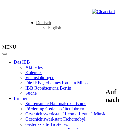
Deutsch
English
MENU
Das IBB
Aktuelles
Kalender
Veranstaltungen
Die IBB „Johannes Rau“ in Minsk
IBB Repräsentanz Berlin
Auf
Suche
nach
Erinnern
Spurensuche Nationalsozialismus
Förderung Gedenkstättenfahrten
Geschichtswerkstatt "Leonid Lewin" Minsk
Geschichtswerkstatt Tschernobyl
Gedenkstätte Trostenez