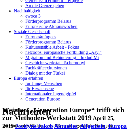
Gemeinsam erinnern – Projekte
An die Grenze gehen
Nachhaltigkeit
ewoca 3
Förderprogramm Belarus
Europäische Aktionswochen
Soziale Gesellschaft
Europe4refugees
Förderprogramm Belarus
Kultursensible Arbeit - Fokus
netcoops: europäische Fortbildung „Asyl“
Migration und Behinderung – Inklud:Mi
Geschichtswerkstatt Tschernobyl
Fachkräfteexkursionen
Dialog mit der Türkei
Europa erfahren
für Junge Menschen
für Erwachsene
Internationaler Jugendgipfel
Generation Europe
Nachrichten
Weimar: „Generation Europe“ trifft sich
zur Methoden-Werkstatt 2019
April 25,
2019
Jocelyne Jakob
Aktuelles
,
Allgemein
,
Europa
Internationales Bildungs- und Begegnungswerk in Dortmund