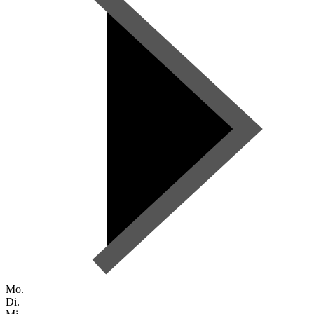
Mo.
Di.