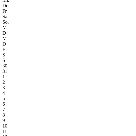
Mi.
Do.
Fr.
Sa.
So.
M
D
M
D
F
S
S
30
31
1
2
3
4
5
6
7
8
9
10
11